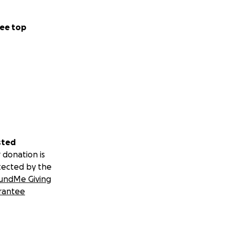
ee top
sted
 donation is
tected by the
undMe Giving
rantee