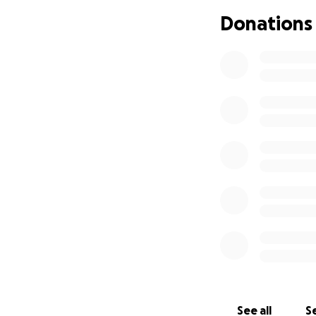
der Aufbau und di
Donations
und aufklären mö
Wir wollen Bildun
anzustoßen. Paral
die sowohl den Fal
Für Veranstaltung
wir ebenfalls ab
überall hörbar zu
Zudem möchten wir
herstellen, die e
weiteren Finanzi
Jeder einzelne Be
- Gerechtigkeit fü
Wir danken euch v
See all
Se