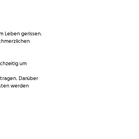
em Leben gerissen.
schmerzlichen
chzeitig um
 tragen. Darüber
osten werden
t ein wichtiger
ungen und die
finanzieren, um
Dazu gehört auch