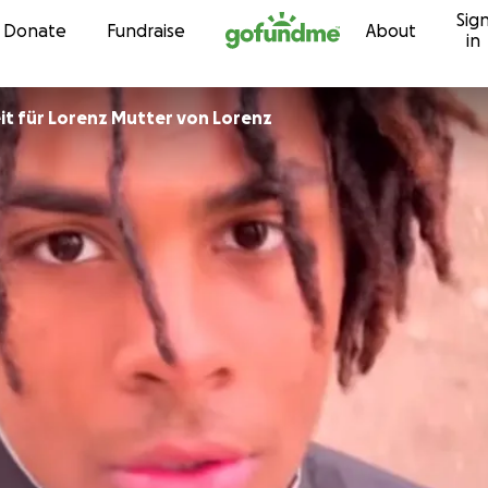
Sig
Skip to content
Donate
Fundraise
About
in
it für Lorenz Mutter von Lorenz