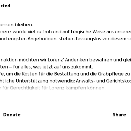
ected
gessen bleiben.
orenz wurde viel zu früh und auf tragische Weise aus unser
e und engsten Angehörigen, stehen fassungslos vor diesem 
enaktion möchten wir Lorenz’ Andenken bewahren und glei
ten – für alles, was jetzt auf uns zukommt.
fe, um die Kosten für die Bestattung und die Grabpflege zu
echtliche Unterstützung notwendig: Anwalts- und Gerichtsk
ir für Gerechtigkeit für Lorenz kämpfen können.
gische Unterstützung für seine Mutter und unsere Familie is
diesem schweren Weg. Ebenso müssen wir ärztliche Behandl
ndige Medikamente absichern.
Donate
Share
es Anliegen ist es, eine breite Öffentlichkeitskampagne zu 
t aufzuklären und Lorenz’ Geschichte sichtbar zu machen. 