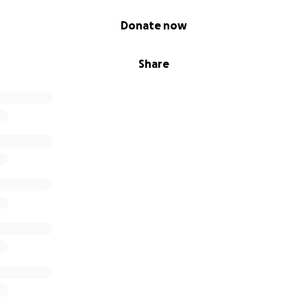
Donate now
Share