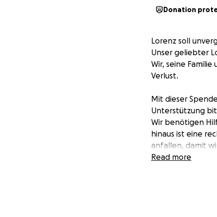
Donation prot
Lorenz soll unver
Unser geliebter L
Wir, seine Famili
Verlust.
Mit dieser Spend
Unterstützung bit
Wir benötigen Hil
hinaus ist eine r
anfallen, damit w
Auch die psycholo
Read more
Bestandteil auf 
Kosten für notwe
Ein weiteres groß
über Polizeigewal