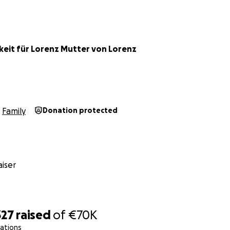
keit für Lorenz Mutter von Lorenz
Family
Donation protected
iser
327
raised
of
€70K
ations