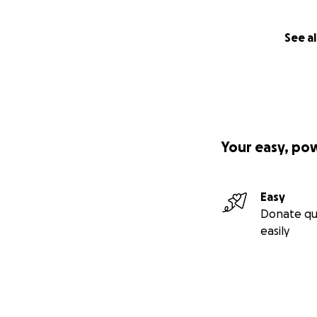
See al
Your easy, po
Easy
Donate qu
easily