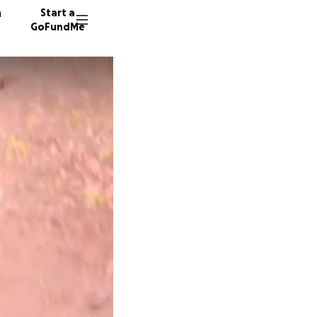
n
Start a
GoFundMe