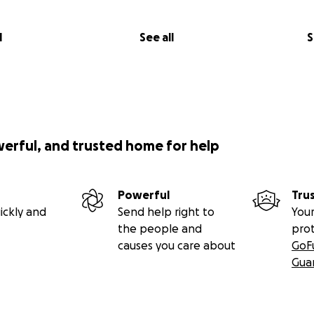
l
See all
S
werful, and trusted home for help
Powerful
Tru
ickly and
Send help right to
Your
the people and
pro
causes you care about
GoF
Gua