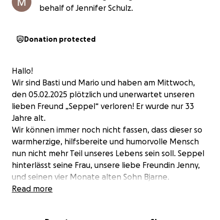
behalf of Jennifer Schulz.
Donation protected
Hallo!
Wir sind Basti und Mario und haben am Mittwoch,
den 05.02.2025 plötzlich und unerwartet unseren
lieben Freund „Seppel“ verloren! Er wurde nur 33
Jahre alt.
Wir können immer noch nicht fassen, dass dieser so
warmherzige, hilfsbereite und humorvolle Mensch
nun nicht mehr Teil unseres Lebens sein soll. Seppel
hinterlässt seine Frau, unsere liebe Freundin Jenny,
und seinen vier Monate alten Sohn Bjarne.
Read more
Erst vor zwei Jahren erfüllten sich Jenny und Seppel
ihren Traum vom eigenen Haus. Voller Stolz und viel