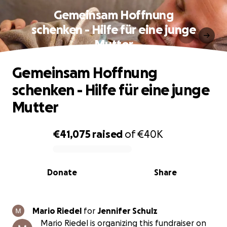
Gemeinsam Hoffnung
schenken - Hilfe für eine junge
Mutter
Gemeinsam Hoffnung
schenken - Hilfe für eine junge
Mutter
€41,075
raised
of
€40K
0% complete
Donate
Share
Mario Riedel
for
Jennifer Schulz
Mario Riedel is organizing this fundraiser on