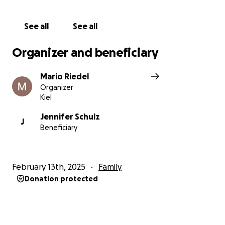
Wir möchten dich bitten uns finanziell zu
See all
See all
unterstützen, damit Jenny und Bjarne in dieser
schweren Zeit ein bisschen Entlastung erfahren.
Organizer and beneficiary
Wir danken dir für deine Spende!
Mario Riedel
Organizer
Kiel
Jennifer Schulz
J
Beneficiary
February 13th, 2025
Family
Donation protected