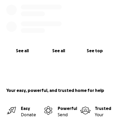
See all
See all
See top
Your easy, powerful, and trusted home for help
Easy
Powerful
Trusted
Donate
Send
Your