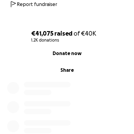
Report fundraiser
€41,075
raised
of
€40K
1.2K donations
0% complete
Donate now
Share