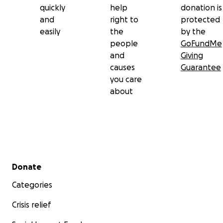
quickly
help
donation is
and
right to
protected
easily
the
by the
people
GoFundMe
and
Giving
causes
Guarantee
you care
about
Secondary menu
Donate
Categories
Crisis relief