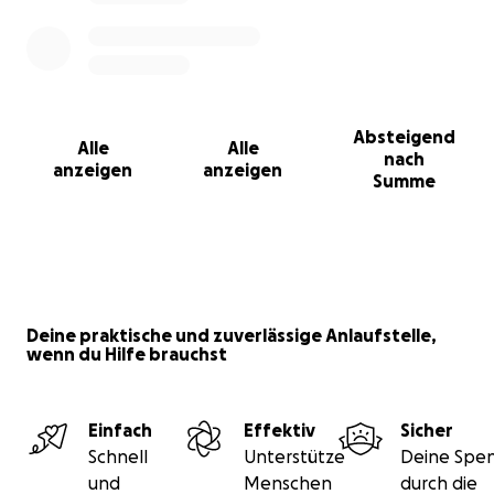
uns ein Herzensanliegen, nicht nur die Kinder, sondern
auch unsere Pferde achtsam zu begleiten und zu
stärken.
Von Herzen DANKE, dass ihr diesen Weg gemeinsam
mit uns möglich macht. Jeder Beitrag schenkt ein
Absteigend
Stück mehr Ponyglück und Wohlbefinden – für
Alle
Alle
nach
Mensch und Pferd.
anzeigen
anzeigen
Summe
Deine praktische und zuverlässige Anlaufstelle,
wenn du Hilfe brauchst
Einfach
Effektiv
Sicher
Schnell
Unterstütze
Deine Spen
und
Menschen
durch die