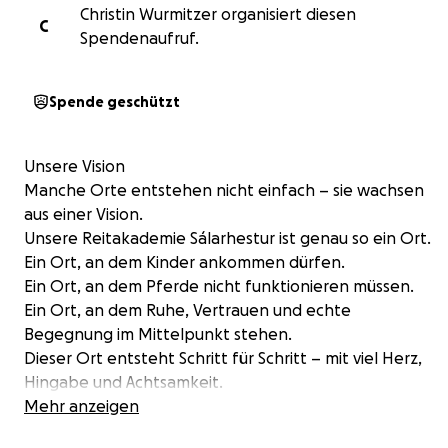
Christin Wurmitzer organisiert diesen
C
Spendenaufruf.
Spende geschützt
Unsere Vision
Manche Orte entstehen nicht einfach – sie wachsen
aus einer Vision.
Unsere Reitakademie Sálarhestur ist genau so ein Ort.
Ein Ort, an dem Kinder ankommen dürfen.
Ein Ort, an dem Pferde nicht funktionieren müssen.
Ein Ort, an dem Ruhe, Vertrauen und echte
Begegnung im Mittelpunkt stehen.
Dieser Ort entsteht Schritt für Schritt – mit viel Herz,
Hingabe und Achtsamkeit.
Wo wir gerade stehen
Mehr anzeigen
Unsere Arbeit ist gewachsen – und mit ihr auch die