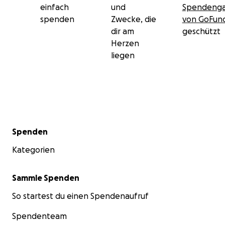
einfach
und
Spendenga
spenden
Zwecke, die
von GoFu
dir am
geschützt
Herzen
liegen
Sekundärmenü
Spenden
Kategorien
Sammle Spenden
So startest du einen Spendenaufruf
Spendenteam