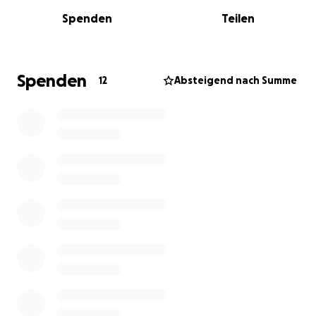
Verantwortung.
Spenden
Teilen
Zwei unserer Ponys sind inzwischen krank geworden.
Sie haben uns lange getragen, und wir möchten sie
nicht hergeben.
Wir möchten ihnen ein gutes, ruhiges Leben
Spenden
12
Absteigend nach Summe
ermöglichen – ohne Überforderung.
Gleichzeitig brauchen wir neue Pferde, die unsere
Arbeit mit Kindern liebevoll mittragen können.
Wofür wir Unterstützung brauchen
Damit dieser besondere Ort weiter wachsen kann,
brauchen wir Hilfe:
✨ für sichere Stall-, Paddock- und Weidebereiche
✨ für neue Pferde zur Entlastung unserer Ponys
✨ für einen geschützten Kinderbereich zum Spielen
und Ankommen
✨ für kleine Begegnungsräume mit Tieren und Natur
Jeder Beitrag hilft, diesen Ort ein Stück sicherer,
ruhiger und tragender zu machen.
Unsere Vision geht weiter