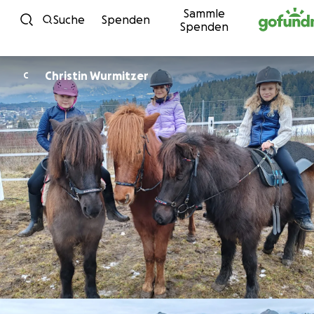
Sammle
Zum Inhalt
Suche
Spenden
Spenden
Christin Wurmitzer
C