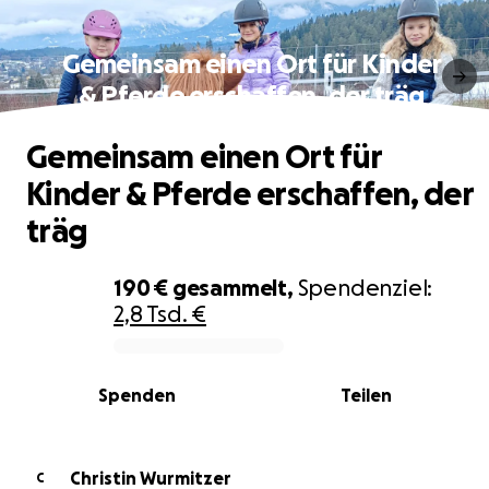
Gemeinsam einen Ort für Kinder
& Pferde erschaffen, der träg
Gemeinsam einen Ort für
Kinder & Pferde erschaffen, der
träg
190 €
gesammelt,
Spendenziel:
2,8 Tsd. €
0% complete
Spenden
Teilen
Christin Wurmitzer
C