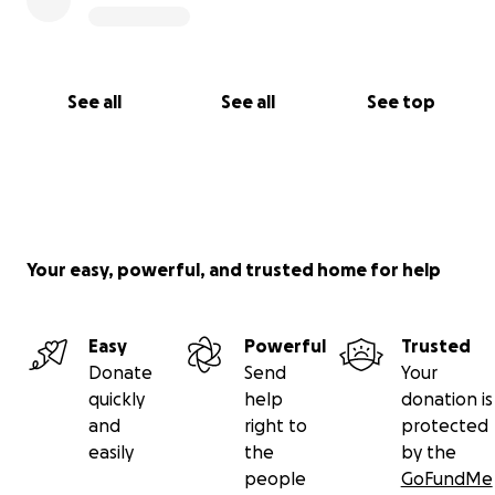
See all
See all
See top
Your easy, powerful, and trusted home for help
Easy
Powerful
Trusted
Donate
Send
Your
quickly
help
donation is
and
right to
protected
easily
the
by the
people
GoFundMe