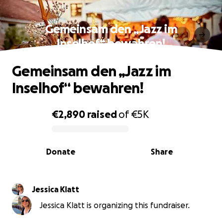
Gemeinsam den „Jazz im
Inselhof“ bewahren!
Gemeinsam den „Jazz im
Inselhof“ bewahren!
€2,890
raised
of
€5K
0% complete
Donate
Share
Jessica Klatt
Jessica Klatt is organizing this fundraiser.