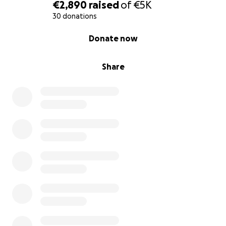
€2,890
raised
of
€5K
30 donations
0% complete
Donate now
Share