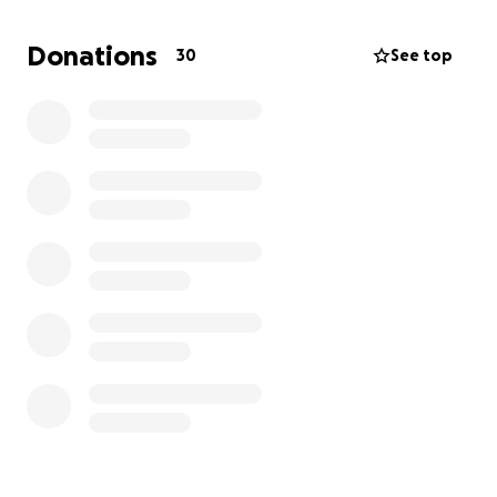
Hinweis:
Dies ist eine private Spendeninitiative. Alle
gesammelten Gelder werden nachweislich an den
Donations
30
See top
Förderverein Wohnstätte Inselhof e.V. übergeben.
Sollte die Summe für die Fortführung der
Konzertreihe nicht genügen, wird das Geld für
Ausflüge, ergonomische Möbel oder Therapien der
Bewohner eingesetzt. Bei Nachweis der Spende
können vom Verein Spendenbescheinigungen
ausgestellt werden.