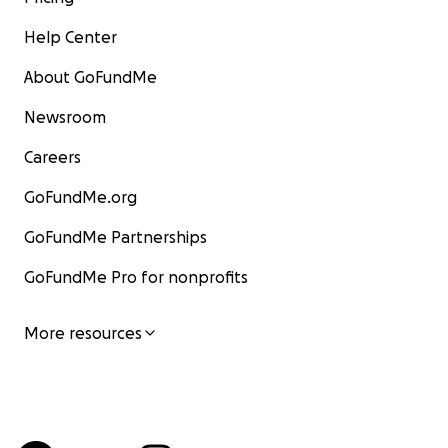
Help Center
About GoFundMe
Newsroom
Careers
GoFundMe.org
GoFundMe Partnerships
GoFundMe Pro for nonprofits
More resources