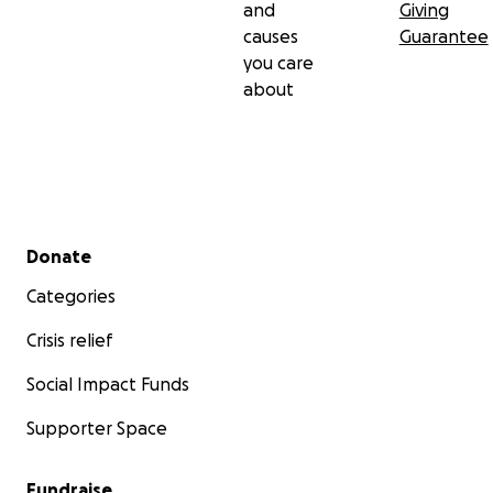
and
Giving
causes
Guarantee
you care
about
Secondary menu
Donate
Categories
Crisis relief
Social Impact Funds
Supporter Space
Fundraise