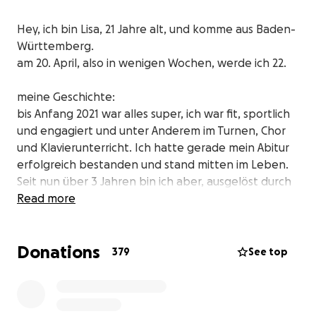
Hey, ich bin Lisa, 21 Jahre alt, und komme aus Baden-
Württemberg.
am 20. April, also in wenigen Wochen, werde ich 22.
meine Geschichte:
bis Anfang 2021 war alles super, ich war fit, sportlich
und engagiert und unter Anderem im Turnen, Chor
und Klavierunterricht. Ich hatte gerade mein Abitur
erfolgreich bestanden und stand mitten im Leben.
Seit nun über 3 Jahren bin ich aber, ausgelöst durch
eine Covid Impfung, schwer an ME/CFS erkrankt. Mit
Read more
der Zeit ist mein Zustand immer schlechter
geworden. Seit 1,5 Jahren habe ich das Haus- außer
Donations
für dringende Arzttermine- nicht mehr verlassen
379
See top
können und bin schwerbehindert mit Pflegegrad 3.
Meine Eltern bringen mir das Essen und Trinken,
föhnen mir die Haare, etc. Mein Leben spielt sich in