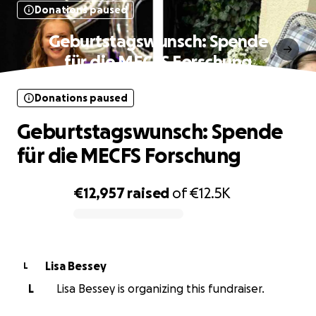
Donations paused
Geburtstagswunsch: Spende
für die MECFS Forschung
Donations paused
Geburtstagswunsch: Spende
für die MECFS Forschung
€12,957
raised
of
€12.5K
0% complete
Lisa Bessey
L
L
Lisa Bessey is organizing this fundraiser.