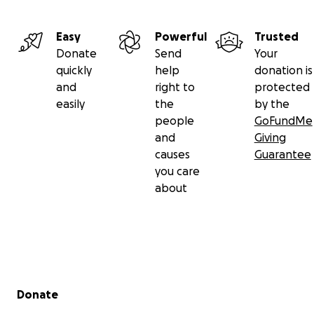
Easy
Powerful
Trusted
Donate
Send
Your
quickly
help
donation is
and
right to
protected
easily
the
by the
people
GoFundMe
and
Giving
causes
Guarantee
you care
about
Secondary menu
Donate