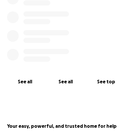
Biomarker und die Anerkennung der Krankheit.
klinische Medikamentenstudien sind wichtig, um
unser Leben wieder zurückzubekommen- deine
Spende ist hier deshalb sehr gut aufgehoben.
500.000 Menschen in Deutschland wollen -wie ich-
nur eins: wieder am Leben teilhaben können und
gesünder werden. Du kannst uns helfen, diesem
Wunsch näher zu kommen.
Vielen Dank im Voraus,
See all
See all
See top
alles Liebe der Welt,
Lisa
PS: ich würde mich freuen, wenn du mein GoFundMe
mit Freunden, Familie oder auf Social Media
Plattformen teilst!
Your easy, powerful, and trusted home for help