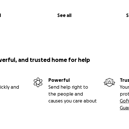
l
See all
S
werful, and trusted home for help
Powerful
Tru
ickly and
Send help right to
Your
the people and
pro
causes you care about
GoF
Gua