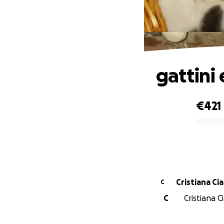
gattini
€421
0% complete
Cristiana C
C
C
Cristiana 