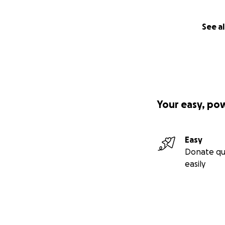
See al
Your easy, po
Easy
Donate qu
easily