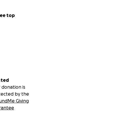
ee top
sted
 donation is
tected by the
undMe Giving
rantee