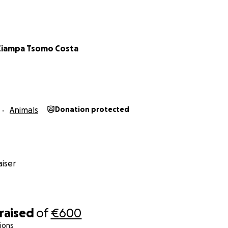
 Ciampa Tsomo Costa
Animals
Donation protected
iser
raised
of
€600
ions