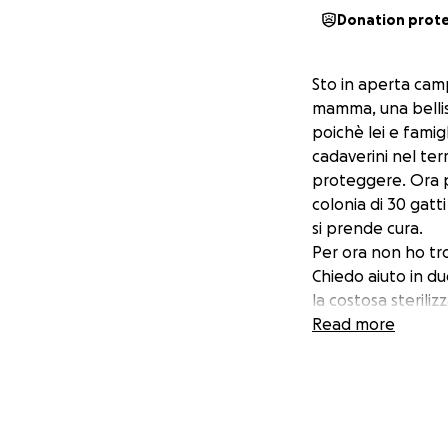
Donation prot
Sto in aperta cam
mamma, una bellis
poichè lei e famigl
cadaverini nel terr
proteggere. Ora pe
colonia di 30 gatt
si prende cura.
Per ora non ho trov
Chiedo aiuto in du
la costosa steriliz
Grazie di cuore!
Read more