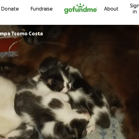
Sig
Skip to content
Donate
Fundraise
About
in
iampa Tsomo Costa