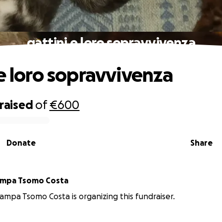
gattini e loro sopravvivenza
 e loro sopravvivenza
raised
of
€600
Donate
Share
iampa Tsomo Costa
Ciampa Tsomo Costa is organizing this fundraiser.