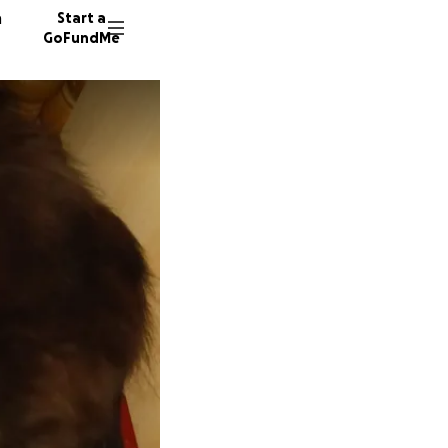
n
Start a
GoFundMe