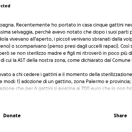
ected
pagna. Recentemente ho portato in casa cinque gattini neon
sima selvaggia, perchè avevo notato che dopo i suoi parti 
iola vivevano all'aperto, i piccoli venivano sbranati dalla volp
eno) o scomparivano (penso presi dagli uccelli rapaci). Così s
rò se non sterilizzo madre e figli mi ritroverò in poco più 
i di cui la AST della nostra zona, come dichiarato dal Comune i
ato a chi cedere i gattini e il momento della sterilizzazione 
e modi: 1) adozione di un gattino, zona Palermo e provincia;
zazione che per 6 gattini si avvicina ai 700 euro che io non ho
Donate
Share