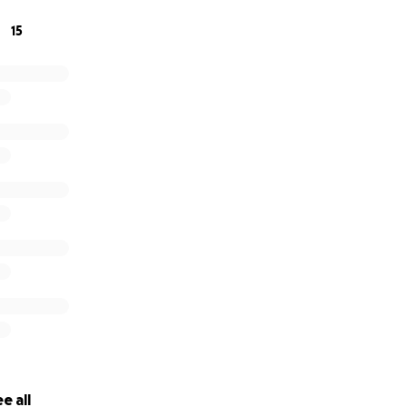
15
e all