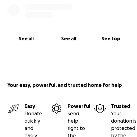
See all
See all
See top
Your easy, powerful, and trusted home for help
Easy
Powerful
Trusted
Donate
Send
Your
quickly
help
donation is
and
right to
protected
easily
the
by the