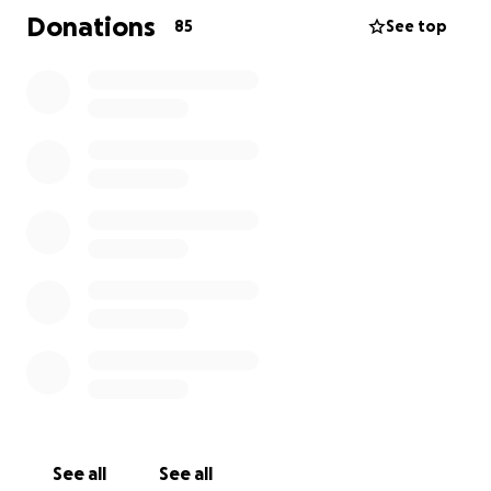
Er freute sich so sehr auf die Schule…
Donations
85
See top
Anstatt dass wir in wenigen Tagen seine Einschulung
feiern, müssen wir nun seine Beerdigung planen.
Ich möchte in diesen schweren Zeiten Gerd und
Maria wenigstens die finanziellen Sorgen nehmen.
Ich bedanke mich im Vorfeld bei allen für die
Spende,
die Anteilnahme und die lieben Worte.
See all
See all