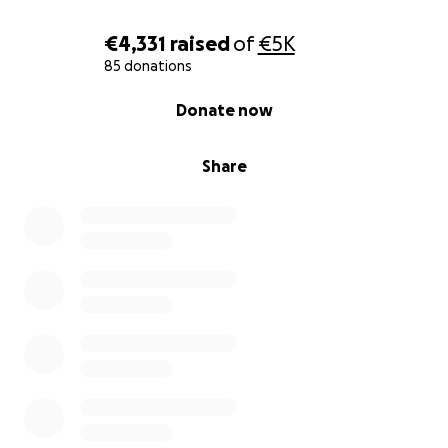
€4,331
raised
of
€5K
85 donations
0% complete
Donate now
Share