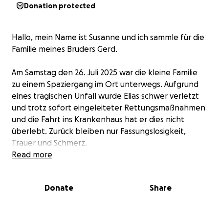
Donation protected
Hallo, mein Name ist Susanne und ich sammle für die
Familie meines Bruders Gerd.
Am Samstag den 26. Juli 2025 war die kleine Familie
zu einem Spaziergang im Ort unterwegs. Aufgrund
eines tragischen Unfall wurde Elias schwer verletzt
und trotz sofort eingeleiteter Rettungsmaßnahmen
und die Fahrt ins Krankenhaus hat er dies nicht
überlebt. Zurück bleiben nur Fassungslosigkeit,
Trauer und Schmerz.
Read more
Elias kam als kleines Frühchen zur Welt, kämpfte sich
ins Leben. Er war stets fröhlich und lieb im Umgang
Donate
Share
mit anderen. Er mochte Minecraft und Fußball. Im
Januar war erst sein Geschwisterchen geboren und
er war ein stolzer großer Bruder.