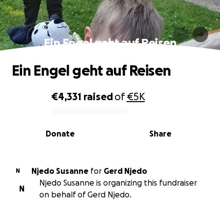
Ein Engel geht auf Reisen
Ein Engel geht auf Reisen
€4,331
raised
of
€5K
0% complete
Donate
Share
Njedo Susanne
for
Gerd Njedo
N
Njedo Susanne is organizing this fundraiser
N
on behalf of Gerd Njedo.