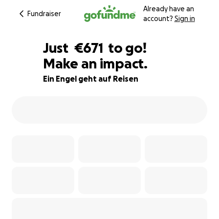
Already have an
Fundraiser
account?
Sign in
€669
Just
€671
to go!
Make an impact.
€670
€669
87% complete
Ein Engel geht auf Reisen
€668
€667