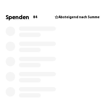
weniger immensen Stromkosten (jährlich 6000 kwH
zusätzlich nur für die Wildvogelhilfe) und der
medizinischen Versorgung.
Spenden
84
Absteigend nach Summe
Das ist aus privater Tasche allein kaum zu stemmen -
darum sind wir, um auch weiterhin so viele Vögel
aufnehmen zu können, auf Unterstützer angewiesen,
die uns hinsichtlich der Futterkosten sponsern.
Zur Zeit haben wir noch nicht durch Spenden
gedeckte Futterkosten von 4228,19 Euro seit
unserem letzten update von Dezember 2024
gehabt.
Da wir kein Verein sind, können wir keine
Spendenbescheinigung ausstellen.
Um insbesondere die zweckgebundene Verwendung
der Spendengelder trotzdem transparent