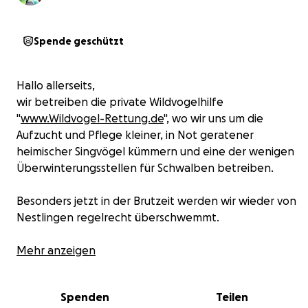
Spende geschützt
Hallo allerseits,
wir betreiben die private Wildvogelhilfe
"
www.Wildvogel-Rettung.de
", wo wir uns um die
Aufzucht und Pflege kleiner, in Not geratener
heimischer Singvögel kümmern und eine der wenigen
Überwinterungsstellen für Schwalben betreiben.
Besonders jetzt in der Brutzeit werden wir wieder von
Nestlingen regelrecht überschwemmt.
Nahezu alle müssen mit frischtoten Insekten (primär
Mehr anzeigen
Heimchen und Wachsmottenlarven) aufgezogen
werden, wofür wir jetzt in der Saison monatlich über
Spenden
Teilen
tausend Euro aufwenden - zuzüglich der nicht