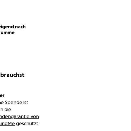
nbart eine nächste
 zurückgebildet
ren bei der
igend nach
leichter Sprache
Summe
ssen nicht.
logisch und
 brauchst
er
ne Spende ist
h die
ndengarantie von
undMe
geschützt