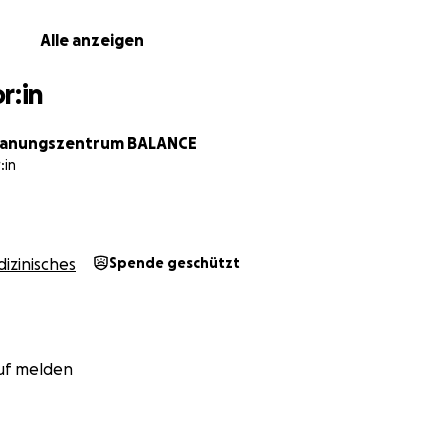
on unserer Sozialarbeiterin weitere Hilfen vermittelt. Sie erh
m deutschen Gesundheitssystem und nahm Kontakt zu wei
Alle anzeigen
Beratung in asylrechtlichen Fragen und berufliche Orientier
n Austausch mit anderen Überlebenden von FGM_C (weiblic
r:in
lung_beschneidung). Für Amina war dies ein Moment der 
erstützung für dieses umfassende Angebot – schon jetzt
planungszentrum BALANCE
ttlung aufgebraucht und der Weiterbestand der offenen
:in
 Jahr gefährdet. Deine Spende trägt dazu bei, dass Fra
 erhalten – und ihre Töchter vor der Beschneidung gesc
izinisches
Spende geschützt
uf melden