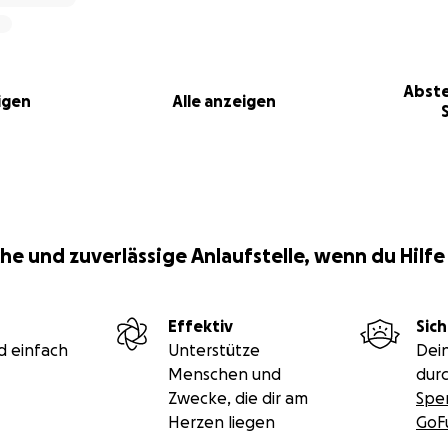
e am Eierstock hat. Sie verschreibt Schmerzmittel und verei
ung in 6 Wochen, um zu prüfen, ob sich die Zyste bis dahin
oh, dass ihr geholfen wird.
t Mehrfachbehinderung wie Kerstin stoßen oft auf Barrie
Abste
igen
Alle anzeigen
sorgung. Eine Vorbereitung auf den ärztlichen Termin in 
en ärztlichen (zeitlichen) Mehraufwand zahlen Krankenka
ft, dass behinderte Frauen weiter gynäkologisch, psycho
ch versorgt und beraten werden können!
he und zuverlässige Anlaufstelle, wenn du Hilfe
Effektiv
Sich
d einfach
Unterstütze
Dei
Menschen und
durc
Zwecke, die dir am
Spe
Herzen liegen
GoF