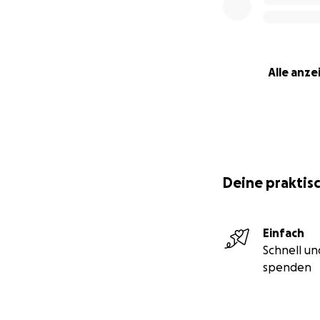
Kerstin eine Zyst
Kontrolluntersuch
hat. Kerstin ist fr
Patient*innen mi
Alle anze
medizinischen Ver
und den benötigt
Deine Spende hil
sexualpädagogis
Deine praktisc
Einfach
Schnell un
spenden