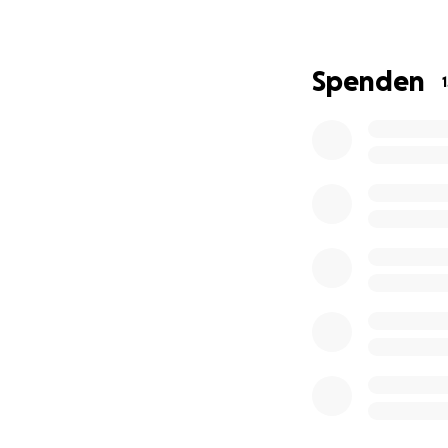
Spenden
Amina* ist erst 2
ganzen Leben.
Als Kleinkind wur
unter Schmerzen. 
entschlossen, sie
Sprechstunde fand
ist, in ihrer Mut
und detailliert. 
sie, erklärte de
Narbenbeschwerden
durch unsere Psyc