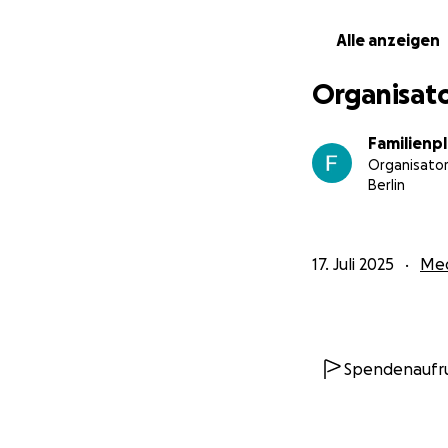
niedrigschwellig v
Informationen zu
Alle anzeigen
Anlaufstellen für 
fand Raum für de
Organisato
Genitalverstümme
Wir brauchen Unt
Familien
für die Sprachmi
Organisator
für das kommende
Berlin
umfassende Hilfe
17. Juli 2025
Med
Spendenaufr