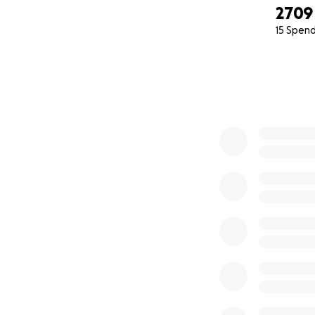
2709
15 Spen
0% complete
Als mehrfach beh
werden.
Kerstin ist mehrf
Hausärztin hat ger
Gynäkologin und r
aufmerksam. In ei
Untersuchungsabla
Rahmen auch berei
findet dann Kerst
Ärztin nimmt sich
Ablauf, bevor die
das FPZ über eine 
eine weitere Per
wieder zurückzuko