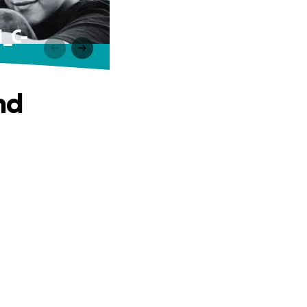
M_C-
nd