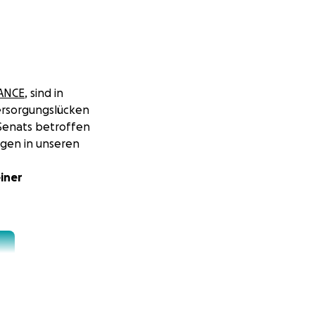
LANCE
, sind in
Versorgungslücken
 Senats betroffen
ngen in unseren
einer