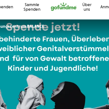
Sammle
Über
Zum Inhalt
penden
Anm
Spenden
uns
anungszentrum BALANCE