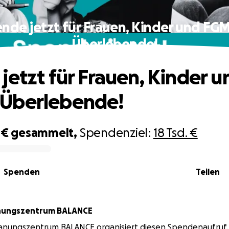
nde jetzt für Frauen, Kinder und FG
Überlebende!
jetzt für Frauen, Kinder u
Überlebende!
 €
gesammelt,
Spendenziel:
18 Tsd. €
Spenden
Teilen
anungszentrum BALANCE
lanungszentrum BALANCE organisiert diesen Spendenaufruf.