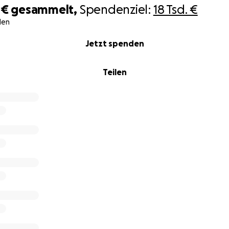
 €
gesammelt,
Spendenziel:
18 Tsd. €
den
Jetzt spenden
inderte Frau hat Kerstin* Schwierigkeiten, gynäkologisch
Teilen
achbehindert. Die 43-Jährige leidet unter Unterleibsbeschw
aten, diese fachärztlich abklären zu lassen. Kerstin war noc
eagiert ängstlich – deshalb macht ihre Ärztin sie auf unser
ner Beratung erklärt unsere Sexualpädagogin Kerstin den
uf im Familienplanungszentrum in einfacher Sprache. Kerst
ts unsere Gynäkologin kennen und kann ihr Fragen stellen
ins erster Besuch bei uns in der gynäkologischen Sprechstun
 viel Zeit und erläutert noch einmal anhand eines Modells 
 Untersuchung beginnt. Mit einem gynäkologischen Stuhl mit
in Arztpraxen seltene Mobilitätshilfe. Dank des Lifters ist Ke
son angewiesen, um aus dem Rollstuhl auf den Untersuchun
mmen. Bei der Ultraschalluntersuchung findet unsere Ärzti