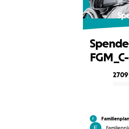
Spe
Spende 
FGM_C-
2709
0% complete
Familienpl
Familienp