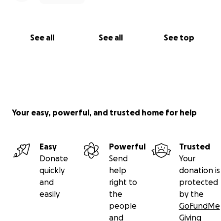
See all
See all
See top
Your easy, powerful, and trusted home for help
Easy
Powerful
Trusted
Donate
Send
Your
quickly
help
donation is
and
right to
protected
easily
the
by the
people
GoFundMe
and
Giving