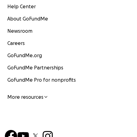
Help Center
About GoFundMe
Newsroom
Careers
GoFundMe.org
GoFundMe Partnerships
GoFundMe Pro for nonprofits
More resources