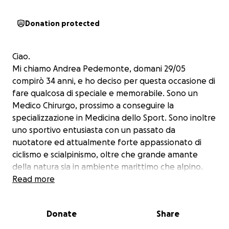
Donation protected
Ciao.
Mi chiamo Andrea Pedemonte, domani 29/05
compirò 34 anni, e ho deciso per questa occasione di
fare qualcosa di speciale e memorabile. Sono un
Medico Chirurgo, prossimo a conseguire la
specializzazione in Medicina dello Sport. Sono inoltre
uno sportivo entusiasta con un passato da
nuotatore ed attualmente forte appassionato di
ciclismo e scialpinismo, oltre che grande amante
della natura sia in ambiente marittimo che alpino.
Credo profondamente nello sport come
Read more
catalizzatore di valori positivi e voglio esserne
testimone. Per questi motivi ho pianificato una
Donate
Share
"impresa sportiva" che avrà come scopo una raccolta
fondi "lampo" per un sogno nel cassetto che