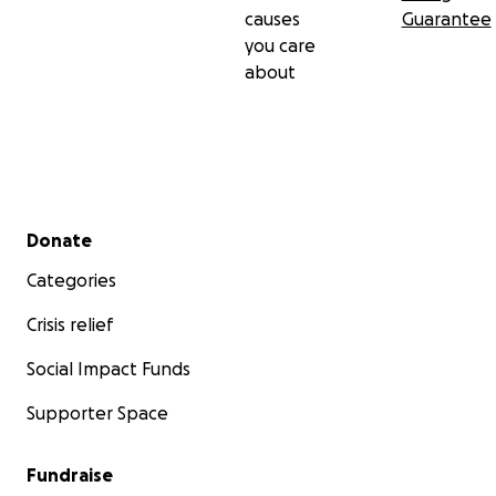
causes
Guarantee
you care
about
Secondary menu
Donate
Categories
Crisis relief
Social Impact Funds
Supporter Space
Fundraise