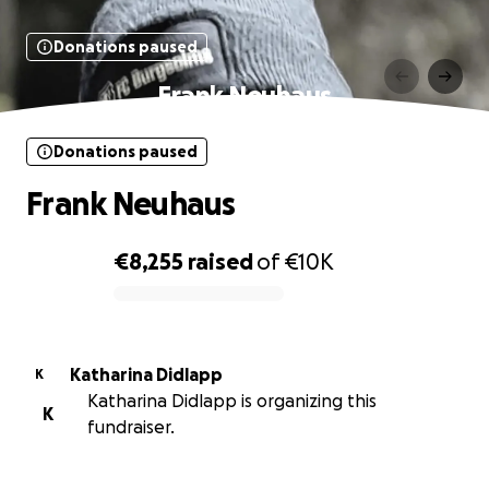
Donations paused
Frank Neuhaus
Donations paused
Frank Neuhaus
€8,255
raised
of
€10K
0% complete
Katharina Didlapp
K
Katharina Didlapp is organizing this
K
fundraiser.