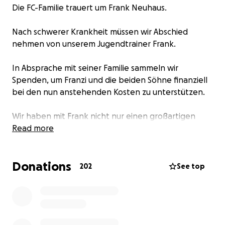
Die FC-Familie trauert um Frank Neuhaus.
Nach schwerer Krankheit müssen wir Abschied
nehmen von unserem Jugendtrainer Frank.
In Absprache mit seiner Familie sammeln wir
Spenden, um Franzi und die beiden Söhne finanziell
bei den nun anstehenden Kosten zu unterstützen.
Wir haben mit Frank nicht nur einen großartigen
Trainer, sondern auch einen wunderbaren
Read more
Menschen verloren.
Danke, dass du uns so viel beigebracht hast – nicht
Donations
nur auf dem Platz, sondern auch im Leben. Deine
202
See top
Leidenschaft und dein Einsatz werden uns immer
begleiten. Ruhe in Frieden, Frank. Du wirst auch der
FC-Familie sehr fehlen.
Der Vorstand des FC 1920 Burgsolms e.V.