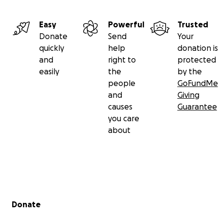
Easy
Powerful
Trusted
Donate
Send
Your
quickly
help
donation is
and
right to
protected
easily
the
by the
people
GoFundMe
and
Giving
causes
Guarantee
you care
about
Secondary menu
Donate