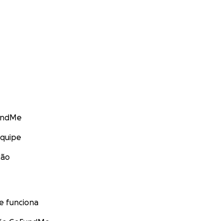
undMe
equipe
ção
 funciona