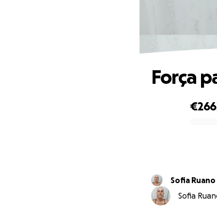
Força p
€266
0% complete
Sofia Ruano
Sofia Ruan