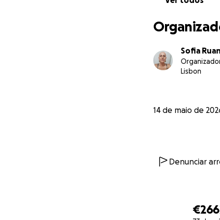
Ver todos
If you are unable 
Thank you, from 
Organizad
this battle. ❤️
Sofia Rua
Organizado
Lisbon
14 de maio de 202
Denunciar ar
€266