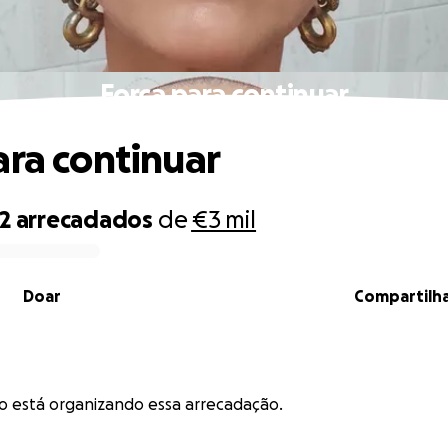
Força para continuar
ara continuar
2
arrecadados
de
€3 mil
Doar
Compartilh
o está organizando essa arrecadação.