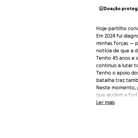
Doação proteg
Hoje partilho conv
Em 2024 fui diag
minhas forças — p
notícia de que a 
Tenho 45 anos e s
continuo a lutar 
Tenho o apoio dos
batalha traz tam
Neste momento, p
que ajudem a fort
Infelizmente, mui
Ler mais
É com humildade,
Qualquer contribu
pela minha filha, 
MBWay: 967 955 1