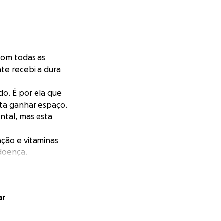
com todas as
te recebi a dura
o. É por ela que
nta ganhar espaço.
ntal, mas esta
ção e vitaminas
 doença.
ta pela vida —
ar