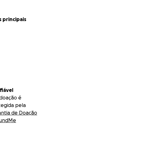
s principais
fiável
 doação é
tegida pela
antia de Doação
undMe