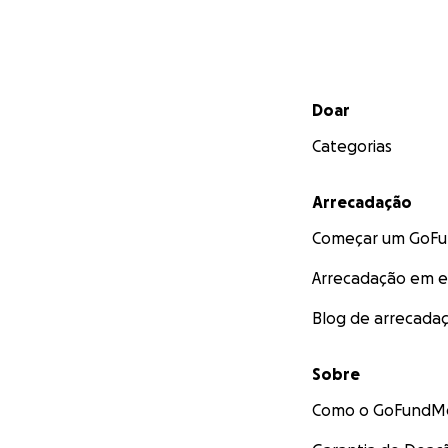
Menu secundário
Doar
Categorias
Arrecadação
Começar um GoF
Arrecadação em 
Blog de arrecada
Sobre
Como o GoFundMe