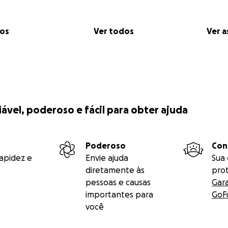
dos
Ver todos
Ver a
iável, poderoso e fácil para obter ajuda
Poderoso
Con
apidez e
Envie ajuda
Sua
diretamente às
pro
pessoas e causas
Gar
importantes para
GoF
você