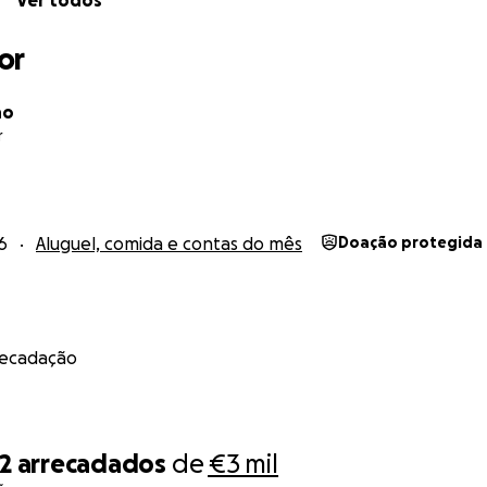
Ver todos
to help financially, sharing this message is already a great h
the bottom of my heart, to everyone who supports me and 
or
no
r
6
Aluguel, comida e contas do mês
Doação protegida
recadação
2
arrecadados
de
€3 mil