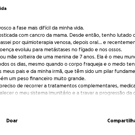
ida
osco a fase mais difícil da minha vida.
nosticada com cancro da mama. Desde então, tenho lutado 
assei por quimioterapia venosa, depois oral… e recentemen
doença evoluiu para metástases no fígado e nos ossos.
ou mãe solteira de uma menina de 7 anos. Ela é o meu mund
todos os dias, mesmo quando o corpo fraqueja e o medo te
 meus pais e da minha irmã, que têm sido um pilar fundame
bém um peso financeiro muito grande.
reciso de recorrer a tratamentos complementares, medica
alecer o meu sistema imunitário e a travar a progressão da
tos destes custos não são comparticipados.
 mas também com esperança, que peço a vossa ajuda.
to, por menor que seja, pode fazer a diferença na minha lu
Doar
Compartilh
pela minha família e por tudo o que ainda quero viver.
82