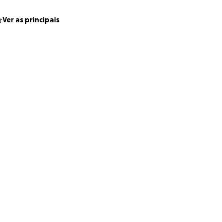
rande ajuda.
go nesta batalha
Ver as principais
with all my
and recently I
es in my liver
d. She is the
es to take over.
lar in my life,
d vitamins that
ease.
life — for my