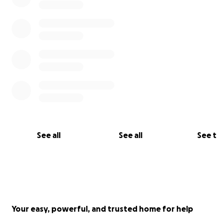
See all
See all
See 
Your easy, powerful, and trusted home for help