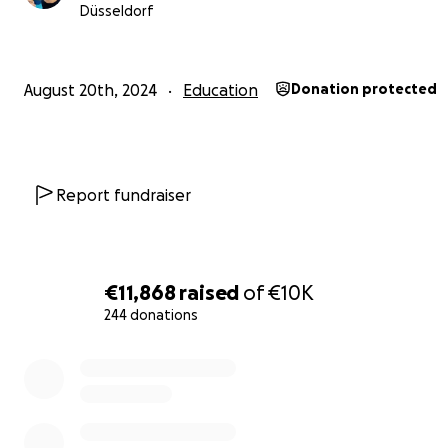
Düsseldorf
(WICHTIG: Spenden die im Rahmen dieser Kampagne g
werden, stehen in keinem Zusammenhang mit der Verl
des Sockenkalenders. Spenden für die Initiative erfolge
freiwillig und werden nicht durch eine Gegenleistung en
August 20th, 2024
Education
Donation protected
Report fundraiser
€11,868
raised
of
€10K
244 donations
0% complete