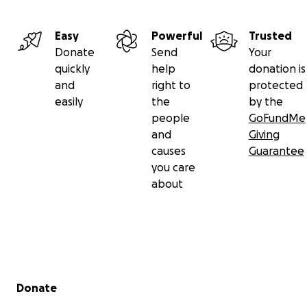
Easy
Powerful
Trusted
Donate
Send
Your
quickly
help
donation is
and
right to
protected
easily
the
by the
people
GoFundMe
and
Giving
causes
Guarantee
you care
about
Secondary menu
Donate