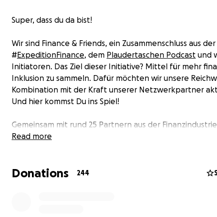
Super, dass du da bist!
Wir sind Finance & Friends, ein Zusammenschluss aus der
#
ExpeditionFinance
, dem
Plaudertaschen Podcast
und 
Initiatoren. Das Ziel dieser Initiative? Mittel für mehr fin
Inklusion zu sammeln. Dafür möchten wir unsere Reichwe
Kombination mit der Kraft unserer Netzwerkpartner akt
Und hier kommst Du ins Spiel!
Gemeinsam mit rund 25 Partnern aus der Finanzindustrie
Banken, Service-Dienstleistern und Event-Organisation
Read more
haben wir also einen Adventskalender mit gebrandete
gestaltet. Um die 150 Kalender mit 24 exklusiven Sock
Donations
werden für euch gefertigt.
244