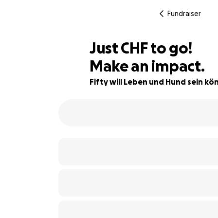
Fundraiser
CHF245
Just
CHF
to go!
Make an impact.
98% complete
Fifty will Leben und Hund sein kö