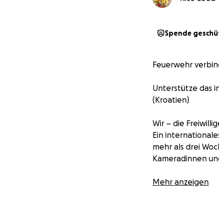
Spende geschü
Feuerwehr verbind
Unterstütze das i
(Kroatien)
Wir – die Freiwil
Ein international
mehr als drei Woc
Kameradinnen un
Unser Ziel:
Mehr anzeigen
• Einsätze in ein
• Vegetationsbra
• Kameradschaft 