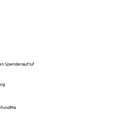
nen Spendenaufruf
log
GoFundMe