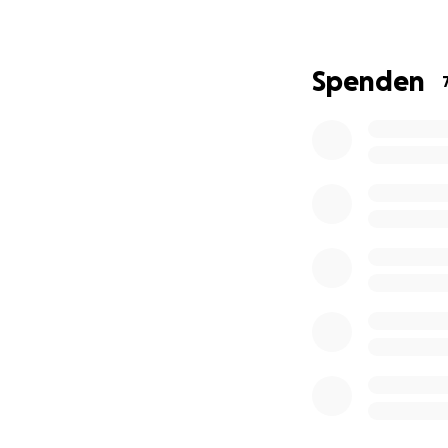
Das Besondere:
Alle Teilnehmende
Spenden
Urlaub, um Teil di
tragen wir größten
Dafür brauchen wi
Mit eurer Hilfe w
• An- und Abreise
• Verpflegung in 
• Schutzausrüstun
• Material für A
Jede Spende hilft
Ob 5 €, 10 € oder
leben, voneinande