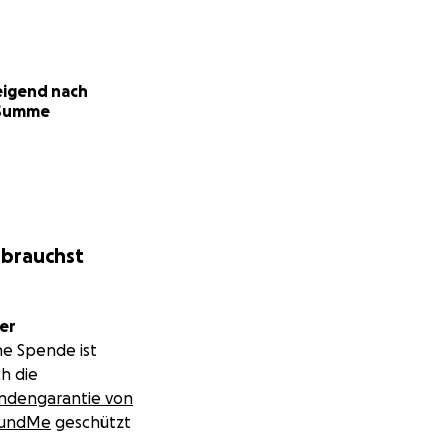
igend nach
Summe
 brauchst
er
ne Spende ist
h die
ndengarantie von
undMe
geschützt