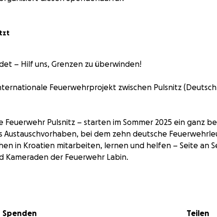
tzt
et – Hilf uns, Grenzen zu überwinden!
nternationale Feuerwehrprojekt zwischen Pulsnitz (Deutsch
lige Feuerwehr Pulsnitz – starten im Sommer 2025 ein ganz b
es Austauschvorhaben, bei dem zehn deutsche Feuerwehrleu
hen in Kroatien mitarbeiten, lernen und helfen – Seite an S
d Kameraden der Feuerwehr Labin.
em neuen Umfeld erleben
ndbekämpfung in mediterranem Gelände trainieren
Spenden
Teilen
und Wissen über Ländergrenzen hinweg teilen