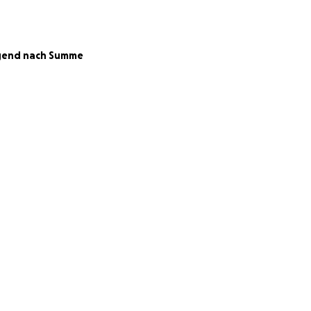
men unbezahlten
gend nach Summe
ll, doch die Kosten
partnerschaft zu
Level zu heben.