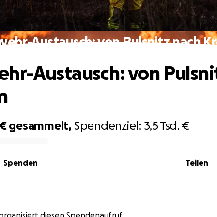
ehr-Austausch: von Pulsnitz nach K
hr-Austausch: von Pulsni
n
 €
gesammelt,
Spendenziel:
3,5 Tsd. €
Spenden
Teilen
organisiert diesen Spendenaufruf.