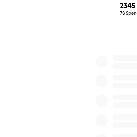
2345
78 Spen
0% complete