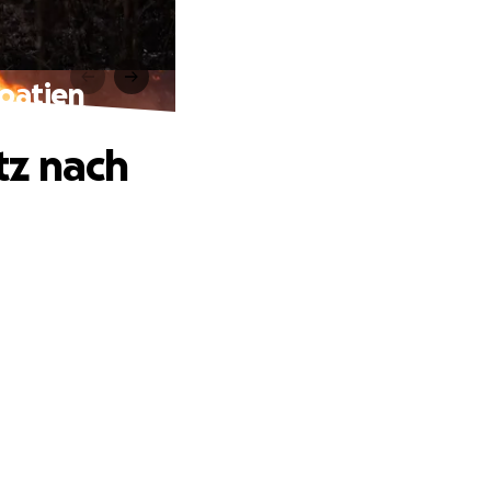
roatien
tz nach