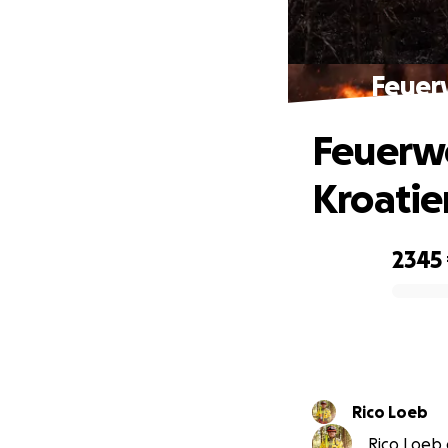
Feuerw
Feuerwe
Kroatie
2345
0% complete
Rico Loeb
Rico Loeb 