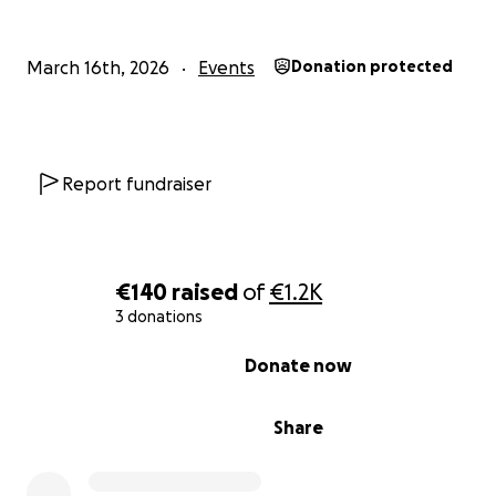
RICORDIAMO CHE IL FESTIVAL E' GRATUITO
March 16th, 2026
Events
Donation protected
Tutti gli spettacoli del Festival TAQ sono gratuiti, perché
crediamo profondamente che la cultura debba essere
accessibile a tutti, senza barriere economiche.
Report fundraiser
La cultura non dovrebbe essere un privilegio, ma un be
condiviso.
Ed è proprio per questo che vogliamo fare tutto il possi
mantenere il festival gratuito anche negli anni futuri.
€140
raised
of
€1.2K
3 donations
0% complete
Donate now
Share