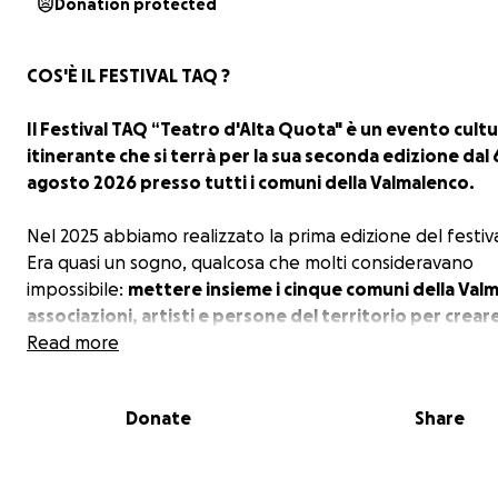
Donation protected
COS'È IL FESTIVAL TAQ ?
Il Festival TAQ “Teatro d'Alta Quota" è un evento cultu
itinerante che si terrà per la sua seconda edizione dal 6
agosto 2026 presso tutti i comuni della Valmalenco.
Nel 2025 abbiamo realizzato la prima edizione del festiva
Era quasi un sogno, qualcosa che molti consideravano
impossibile:
mettere insieme i cinque comuni della Val
associazioni, artisti e persone del territorio per crear
festival di teatro e cultura in Valmalenco.
Read more
In molti ci dicevano che non ce l’avremmo fatta.
Donate
Share
E invece è successo.
In soli 4 giorni di festival abbiamo accolto: