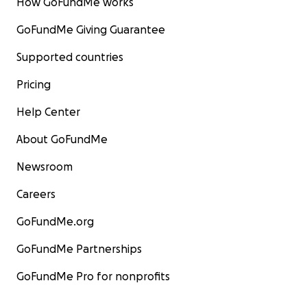
How GoFundMe works
GoFundMe Giving Guarantee
Supported countries
Pricing
Help Center
About GoFundMe
Newsroom
Careers
GoFundMe.org
GoFundMe Partnerships
GoFundMe Pro for nonprofits