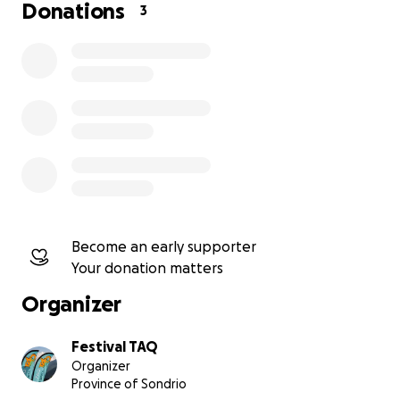
Donations
3
più di 1800 spettatori
34 artisti internazionali
250 iscrizioni alle attività per ragazzi
5 comuni uniti in una sola valle
Become an early supporter
Your donation matters
Organizer
Festival TAQ
Organizer
Province of Sondrio