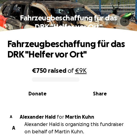
Fahrzeugbeschaffung für das
DRK "Helfer vor Ort"
Fahrzeugbeschaffung für das
DRK "Helfer vor Ort"
€750
raised
of
€9K
0% complete
Donate
Share
Alexander Hald
for
Martin Kuhn
A
Alexander Hald is organizing this fundraiser
A
on behalf of Martin Kuhn.