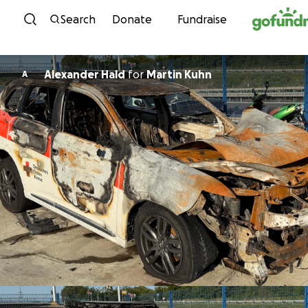
Skip to content
Search
Donate
Fundraise
Alexander Hald
for
Martin Kuhn
A