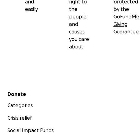
and
right to
protected
easily
the
by the
people
GoFundMe
and
Giving
causes
Guarantee
you care
about
Secondary menu
Donate
Categories
Crisis relief
Social Impact Funds