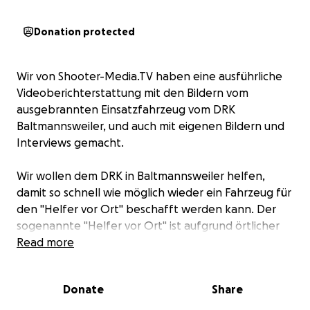
Donation protected
Wir von Shooter-Media.TV haben eine ausführliche
Videoberichterstattung mit den Bildern vom
ausgebrannten Einsatzfahrzeug vom DRK
Baltmannsweiler, und auch mit eigenen Bildern und
Interviews gemacht.
Wir wollen dem DRK in Baltmannsweiler helfen,
damit so schnell wie möglich wieder ein Fahrzeug für
den "Helfer vor Ort" beschafft werden kann. Der
sogenannte "Helfer vor Ort" ist aufgrund örtlicher
Nähe schneller bei einem Notfallpatient
Read more
(Verletzten), als der nächst stationierte
Rettungswagen im Tal.
Donate
Share
Das gespendete Geld wird vollumfänglich dem DRK
zukommen, sollte die Spendenaktion höher