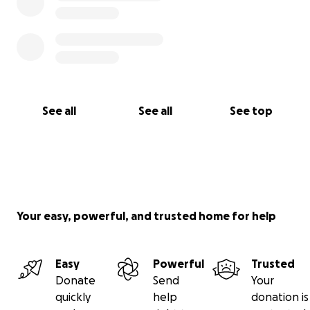
See all
See all
See top
Your easy, powerful, and trusted home for help
Easy
Powerful
Trusted
Donate
Send
Your
quickly
help
donation is