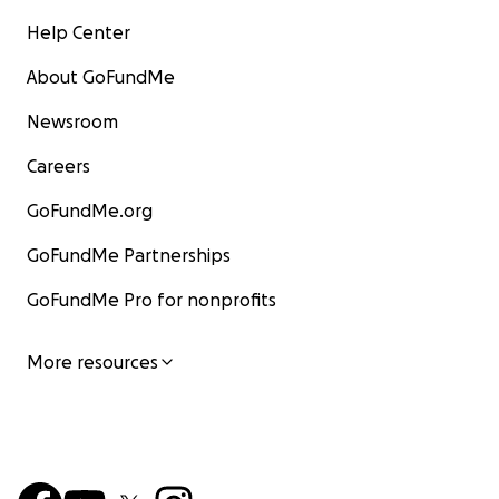
Help Center
About GoFundMe
Newsroom
Careers
GoFundMe.org
GoFundMe Partnerships
GoFundMe Pro for nonprofits
More resources