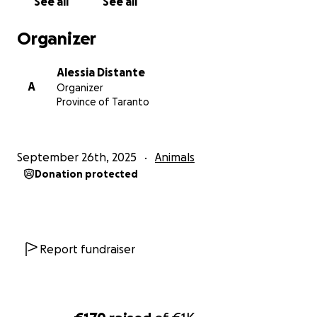
See all
See all
controllo.
Vi chiedo disperatamente di aiutare Camilla ad avere
Organizer
una vita quanto più possibile vicino alla normalità.
Da soli non si va da nessuna parte.
Alessia Distante
Confido nel buon cuore di tanti.
A
Organizer
GRAZIE
Province of Taranto
September 26th, 2025
Animals
Donation protected
Report fundraiser