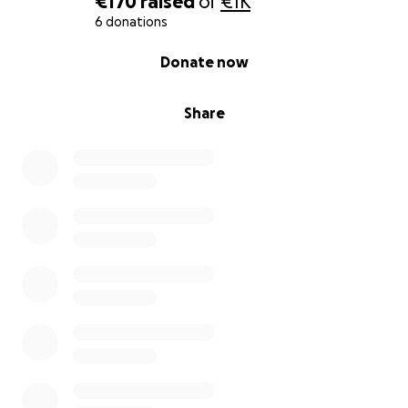
€170
raised
of
€1K
6 donations
0% complete
Donate now
Share