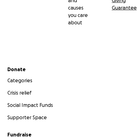
and
Giving
causes
Guarantee
you care
about
Secondary menu
Donate
Categories
Crisis relief
Social Impact Funds
Supporter Space
Fundraise