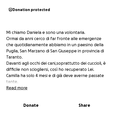
Donation protected
Mi chiamo Daniela e sono una volontaria.
Ormai da anni cerco di far fronte alle emergenze
che quotidianamente abbiamo in un paesino della
Puglia, San Marzano di San Giuseppe in provincia di
Taranto.
Davanti agli occhi dei cani,soprattutto dei cuccioli, è
difficile non sciogliersi, così ho recuperato Lei.
Camilla ha solo 4 mesi e di già deve averne passate
tante.
Investita ha riportato numerose fratture
Read more
logicamente non soccorsa e mi chiedo come abbia
potuto sopravvivere nelle campagne.
Donate
Share
Immagino il dolore ,Immagino i suoi guaiti e nessuno
che l’abbia soccorsa.