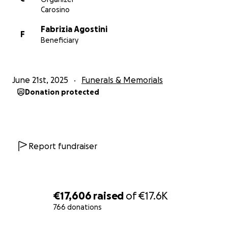
Carosino
Fabrizia Agostini
F
Beneficiary
June 21st, 2025
Funerals & Memorials
Donation protected
Report fundraiser
€17,606
raised
of
€17.6K
766 donations
0% complete