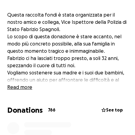
Questa raccolta fondi è stata organizzata per il
nostro amico e collega, Vice Ispettore della Polizia di
Stato Fabrizio Spagnoli.
Lo scopo di questa donazione è stare accanto, nel
modo più concreto possibile, alla sua famiglia in
questo momento tragico e inimmaginabile.
Fabrizio ci ha lasciati troppo presto, a soli 32 anni,
spezzando il cuore di tutti noi.
Vogliamo sostenere sua madre e i suoi due bambini,
offrendo un aiuto per affrontare le difficoltà e al
tempo stesso mostrare la nostra vicinanza, il nostro
Read more
affetto e la nostra gratitudine per tutto ciò che
Fabrizio è stato per noi: un amico sincero, un collega
Donations
prezioso, un padre che amava i suoi figli.
766
See top
Ogni contributo, piccolo o grande che sia, sarà un
gesto di amore e solidarietà.