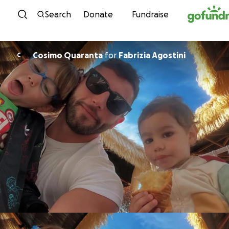
Skip to content
Search
Donate
Fundraise
Cosimo Quaranta
for
Fabrizia Agostini
C