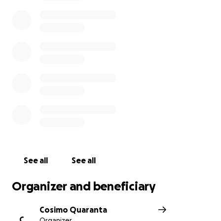
Un modo per non lasciare sola la sua famiglia e per
onorare la memoria di Fabrizio.
Grazie di cuore a chi vorrà partecipare.
See all
See all
Organizer and beneficiary
Cosimo Quaranta
C
Organizer