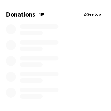
Doordat kickboksen nog geen olympische sport is
moeten we alles zelf bekostigen. Vlucht en verblijf
Donations
119
See top
komen dus voor eigen rekening. Daarnaast komen
er kosten kijken voor alle aanvullende trainingen die
we moeten maken in de voorbereiding naar dit EK.
Om onze droom werkelijkheid te laten worden
hebben wij hulp nodig. Wil jij ons supporten en
sponsoren?
Natuurlijk zijn er ook opties tot een
sponsorovereenkomst waarmee we jouw naam of
bedrijf kunnen uitdragen. Neem dan contact op
voor de mogelijkheden.
We hopen op jullie steun!