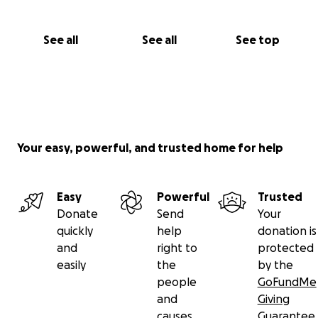
See all
See all
See top
Your easy, powerful, and trusted home for help
Easy
Powerful
Trusted
Donate
Send
Your
quickly
help
donation is
and
right to
protected
easily
the
by the
people
GoFundMe
and
Giving
causes
Guarantee