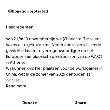
Donation protected
Hallo iedereen,
Van 2 t/m 10 november zijn we (Charlotte, Tessa en
Valence) uitgekozen om Nederland in verschillende
gewichtsklassen te vertegenwoordigen op het
Europees kampioenschap kickboksen van de WAKO
in Athene.
Wij kunnen ons hier plaatsen voor de worldgames in
China, wat in de zomer van 2025 gehouden zal
worden.
Read more
We maken deel uit van een groter Nederlands team,
waarmee we samen met onze eigen trainer zullen
Donate
Share
afreizen naar Griekenland.