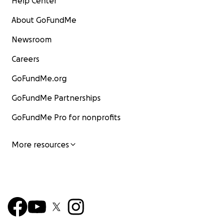
Help Center
About GoFundMe
Newsroom
Careers
GoFundMe.org
GoFundMe Partnerships
GoFundMe Pro for nonprofits
More resources