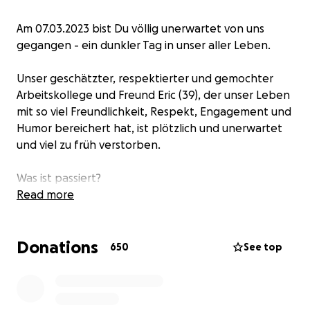
Am 07.03.2023 bist Du völlig unerwartet von uns
gegangen - ein dunkler Tag in unser aller Leben.
Unser geschätzter, respektierter und gemochter
Arbeitskollege und Freund Eric (39), der unser Leben
mit so viel Freundlichkeit, Respekt, Engagement und
Humor bereichert hat, ist plötzlich und unerwartet
und viel zu früh verstorben.
Was ist passiert?
Read more
Eric und seine geliebte Frau Constanze haben lange
auf ihre gemeinsame Hochzeitsreise warten müssen.
Donations
Endlich war es soweit und die beiden konnten nach
650
See top
Afrika aufbrechen. Dort angekommen, konnten sie
die Zweisamkeit in vollen Zügen genießen und die
ersten traumhaften Eindrücke bei ihren Ausflügen