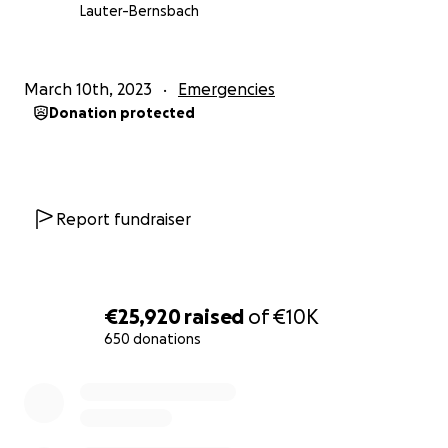
Von Herzen nehmen wir Abschied - Lieber Eric - wir
Lauter-Bernsbach
werden dich vermissen, aber stets in bester
Erinnerung behalten und dein Andenken ehren.
March 10th, 2023
Emergencies
Ruhe in Frieden ️
Donation protected
*UND JETZT BIST DU EIN STERN AM HIMMEL*
Report fundraiser
€25,920
raised
of
€10K
650 donations
0% complete