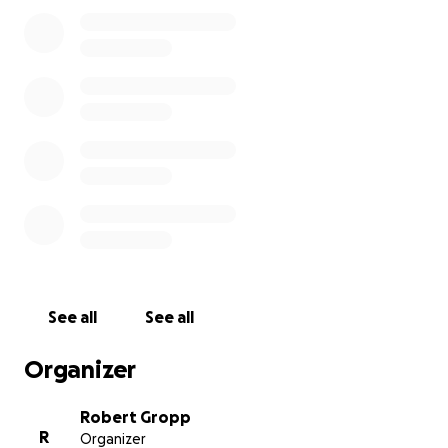
gewinnen. Leider änderte sich dies schlagartig und
völlig unerwartet. Eric wurde plötzlich sehr stark
krank und kam in ein Krankenhaus. Sein Zustand
verschlechterte sich rapide und kontinuierlich, so
dass Eric binnen weniger Tage den Kampf gegen die
Infektion verlor und verstarb. Immer an seiner Seite
- Constanze.
Es ist nicht in Worte zu fassen, welche Qualen
Constanze in Afrika erleben musste und welches
unfassbare Leid Sie und die beiden geliebten Kinder
(Jarik 4 und Feline 6), die Familien und Angehörigen
ertragen müssen.
See all
See all
Mit dieser Spendenaktion können wir weder den
Schmerz noch die Trauer lindern, aber den Weg für
Organizer
Constanze und ihre beiden Liebsten etwas
erleichtern.
Robert Gropp
R
Organizer