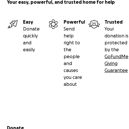
Your easy, powerful, and trusted home for help
Easy
Powerful
Trusted
Donate
Send
Your
quickly
help
donation is
and
right to
protected
easily
the
by the
people
GoFundMe
and
Giving
causes
Guarantee
you care
about
Secondary menu
Donate