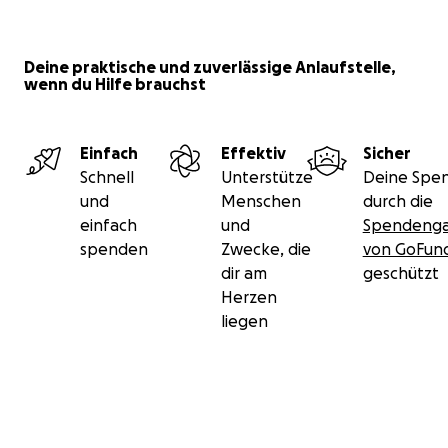
Deine praktische und zuverlässige Anlaufstelle,
wenn du Hilfe brauchst
Einfach
Effektiv
Sicher
Schnell
Unterstütze
Deine Spen
und
Menschen
durch die
einfach
und
Spendenga
spenden
Zwecke, die
von GoFu
dir am
geschützt
Herzen
liegen