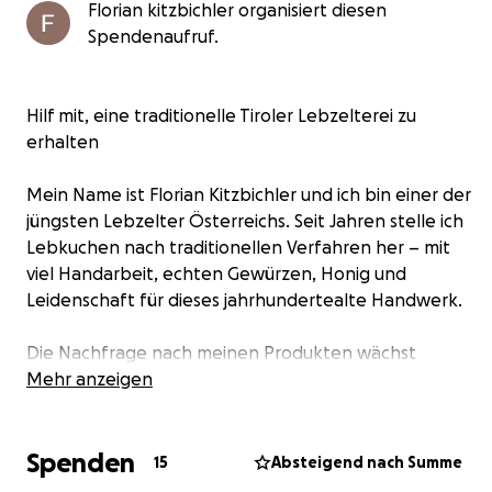
Florian kitzbichler organisiert diesen
Spendenaufruf.
Hilf mit, eine traditionelle Tiroler Lebzelterei zu
erhalten
Mein Name ist Florian Kitzbichler und ich bin einer der
jüngsten Lebzelter Österreichs. Seit Jahren stelle ich
Lebkuchen nach traditionellen Verfahren her – mit
viel Handarbeit, echten Gewürzen, Honig und
Leidenschaft für dieses jahrhundertealte Handwerk.
Die Nachfrage nach meinen Produkten wächst
ständig, doch meine derzeitige
Mehr anzeigen
Produktionsmöglichkeit ist längst an ihre Grenzen
gekommen. Deshalb möchte ich endlich meine eigene
Spenden
kleine Backstube aufbauen, um dieses seltene
15
Absteigend nach Summe
Handwerk langfristig erhalten zu können.