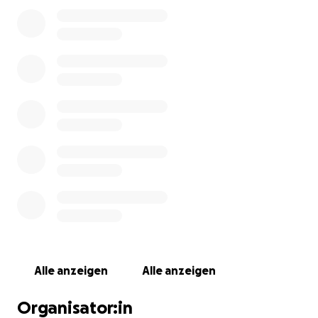
Jede Unterstützung – egal ob groß oder klein – hilft
mir dabei:
neue Maschinen anzuschaffen
eine geeignete Backstube einzurichten
mehr regionale Märkte zu besuchen
und die traditionelle Lebkuchenkunst in Tirol
weiterzuführen.
Vielen Dank an jeden, der an echtes Handwerk glaubt
Florian Kitzbichler
Jüngste Lebzelterei Kitzbichler
www.lebkuchen-tirol.at
Alle anzeigen
Alle anzeigen
Organisator:in