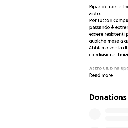
Ripartire non è f
aiuto.
Per tutto il compa
passando è estrem
essere resistenti p
qualche mese a q
Abbiamo voglia di
condivisione, frui
Astro Club
ha aper
Pordenone e in que
Read more
artisti tra band, 
Il 22 febbraio 202
Donations
prossimi mesi, a 
non potrà essere c
continuare e far 
Astro Club è un cir