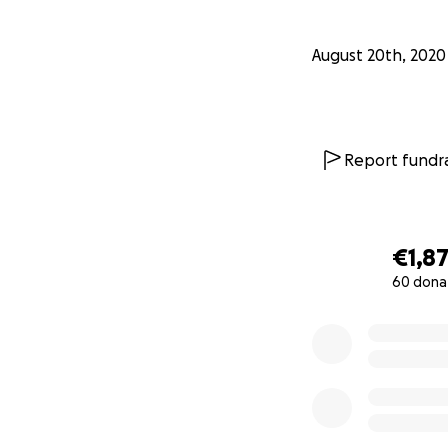
August 20th, 2020
Report fundra
€1,8
60 dona
0% complete