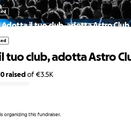
sed
Adotta il tuo club, adotta Astro Club
sed
l tuo club, adotta Astro Cl
70
raised
of
€3.5K
is organizing this fundraiser.