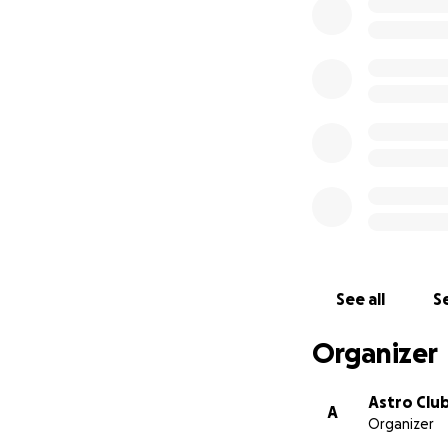
musicali che non 
Astro Club vuole t
Sito web
Facebook
Instagram
See all
Se
Organizer
Astro Clu
A
Organizer