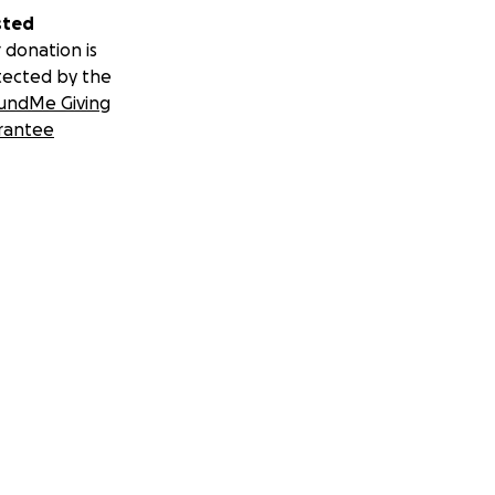
sted
 donation is
tected by the
undMe Giving
rantee