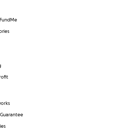
GoFundMe
ories
g
ofit
orks
 Guarantee
ies