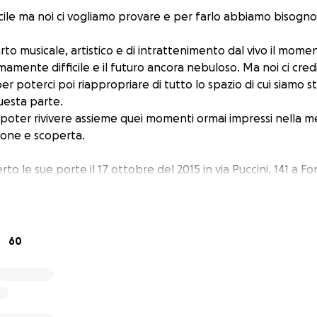
acile ma noi ci vogliamo provare e per farlo abbiamo bisogn
rto musicale, artistico e di intrattenimento dal vivo il mom
amente difficile e il futuro ancora nebuloso. Ma noi ci cr
er poterci poi riappropriare di tutto lo spazio di cui siamo st
uesta parte.
 poter rivivere assieme quei momenti ormai impressi nella m
zione e scoperta.
to le sue porte il 17 ottobre del 2015 in via Puccini, 141 a 
sti primi 5 anni di attività ha realizzato più di 320 eventi e 
dj, producer e performer.
0 si è interrotta la quinta stagione per i motivi che tutti con
partire da settembre, proveremo a riprendere l’attività ma p
60
ome era prima. Il contributo di ciascuno di voi è determina
crescere questo progetto.
colo culturale nato dalla voglia di scoprire e condividere real