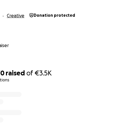
Creative
Donation protected
iser
70
raised
of
€3.5K
tions