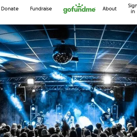
Sig
Skip to content
Donate
Fundraise
About
in