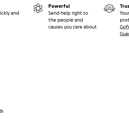
Powerful
Tru
ickly and
Send help right to
Your
the people and
pro
causes you care about
GoF
Gua
ds