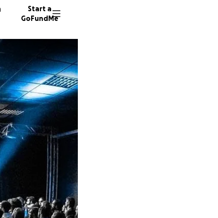
n
Start a
GoFundMe
M
F
60 dono