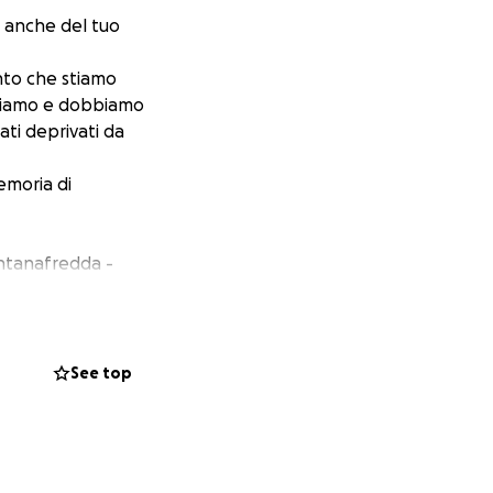
o anche del tuo
ento che stiamo
ediamo e dobbiamo
ati deprivati da
emoria di
Fontanafredda -
ospitato più di 500
osciamo. Nei
er un po’ di tempo
See top
nte per far
tà artistiche e