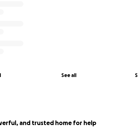
l
See all
S
werful, and trusted home for help