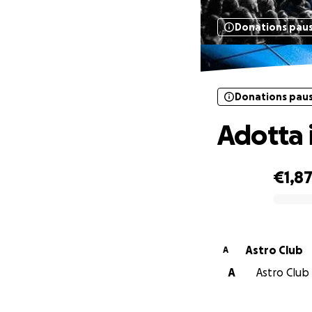
Donations pau
Donations pau
Adotta i
€1,8
0% complete
Astro Club
A
A
Astro Club 