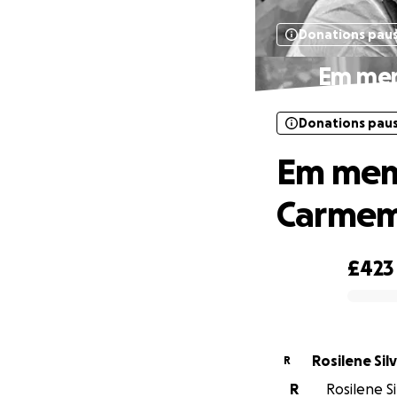
Donations pau
Em mem
Donations pau
Em mem
Carmem
£423
0% complete
Rosilene Sil
R
R
Rosilene Si