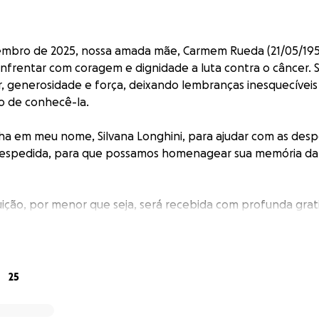
embro de 2025, nossa amada mãe, Carmem Rueda (21/05/1955
nfrentar com coragem e dignidade a luta contra o câncer. S
, generosidade e força, deixando lembranças inesquecívei
io de conhecê-la.
ha em meu nome, Silvana Longhini, para ajudar com as desp
despedida, para que possamos homenagear sua memória da
ição, por menor que seja, será recebida com profunda grat
dimos que compartilhe esta campanha, ajudando-nos a reun
il.
eço a todos pelo carinho, solidariedade e pelas orações q
25