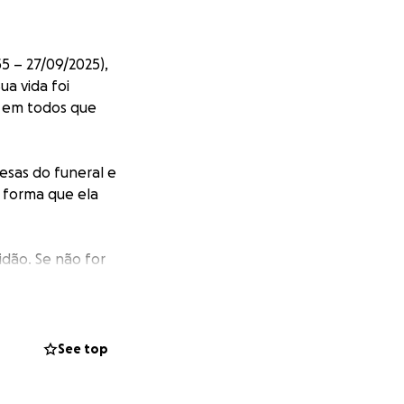
 – 27/09/2025),
ua vida foi
s em todos que
esas do funeral e
 forma que ela
idão. Se não for
ir apoio neste
ue têm nos
See top