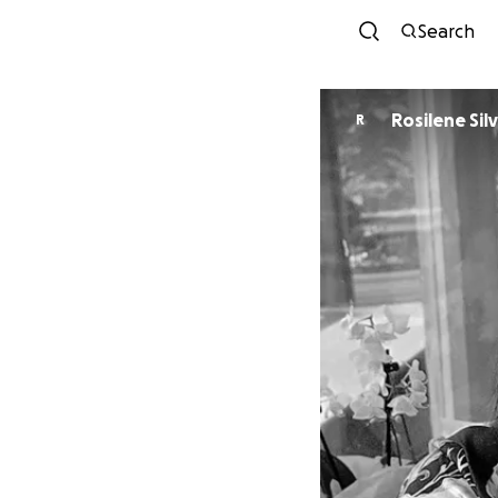
Search
Rosilene Sil
R