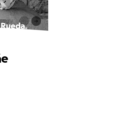
 Rueda.
ãe