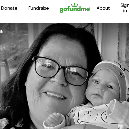
Sig
Skip to content
Donate
Fundraise
About
in
va