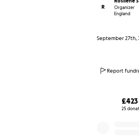
Rosilene S
R
Organizer
England
September 27th, 
Report fundra
£423
25 dona
0% complete