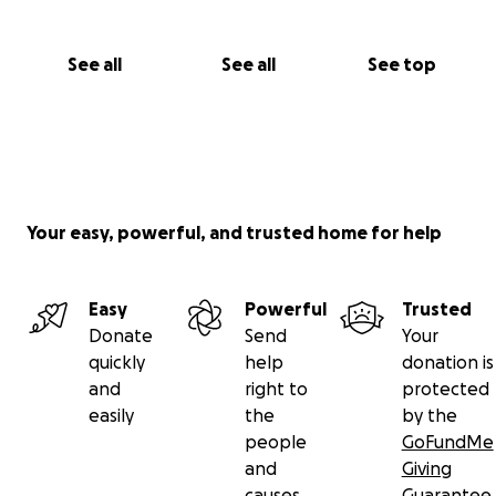
See all
See all
See top
Your easy, powerful, and trusted home for help
Easy
Powerful
Trusted
Donate
Send
Your
quickly
help
donation is
and
right to
protected
easily
the
by the
people
GoFundMe
and
Giving
causes
Guarantee