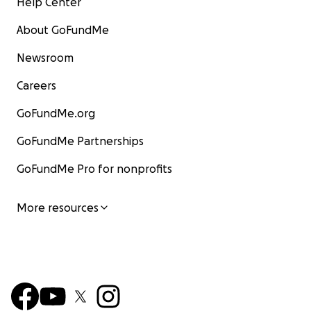
Help Center
About GoFundMe
Newsroom
Careers
GoFundMe.org
GoFundMe Partnerships
GoFundMe Pro for nonprofits
More resources