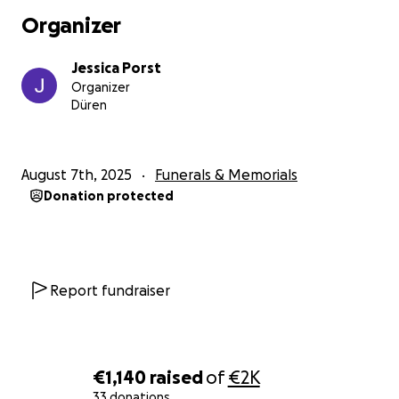
Organizer
Jessica Porst
Organizer
Düren
August 7th, 2025
Funerals & Memorials
Donation protected
Report fundraiser
€1,140
raised
of
€2K
33 donations