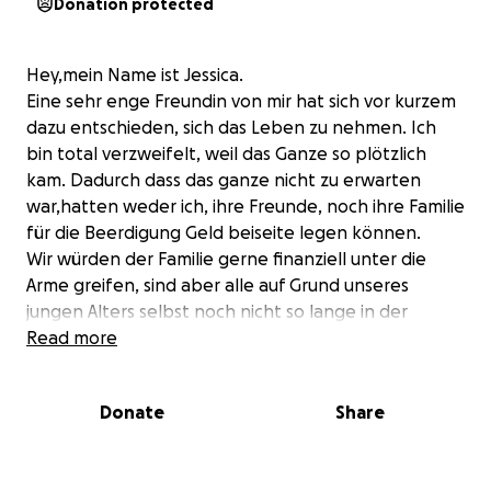
Donation protected
Hey,mein Name ist Jessica.
Eine sehr enge Freundin von mir hat sich vor kurzem
dazu entschieden, sich das Leben zu nehmen. Ich
bin total verzweifelt, weil das Ganze so plötzlich
kam. Dadurch dass das ganze nicht zu erwarten
war,hatten weder ich, ihre Freunde, noch ihre Familie
für die Beerdigung Geld beiseite legen können.
Wir würden der Familie gerne finanziell unter die
Arme greifen, sind aber alle auf Grund unseres
jungen Alters selbst noch nicht so lange in der
Berufswelt, dass wir die finanziellen Möglichkeiten
Read more
dafür hätten.
Wir , als Freundeskreis, würden uns sehr über jegliche
Donate
Share
Unterstützung freuen.
Ich bedanke mich schon mal im Voraus.