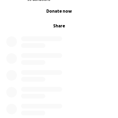
0% complete
Donate now
Share