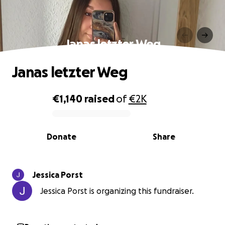
Janas letzter Weg
Janas letzter Weg
€1,140
raised
of
€2K
0% complete
Donate
Share
Jessica Porst
Jessica Porst is organizing this fundraiser.