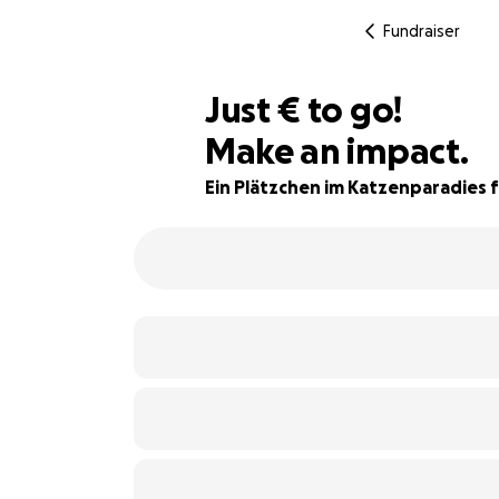
Fundraiser
€150
Just
€
to go!
Make an impact.
63% complete
Ein Plätzchen im Katzenparadies f