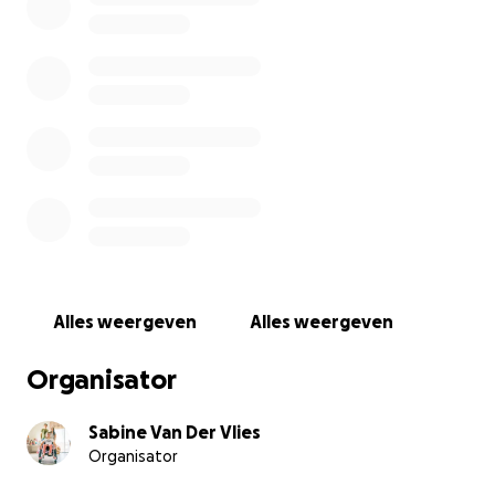
Vanwege haar progressieve spierziekte SMA type 2, zit 
vanaf haar 2e levensjaar in een rolstoel, heeft ze thuis v
aangepaste meubels, draagt ze spalken en een korset
vergroeiingen zoals scoliose tegen te gaan. Helaas is he
vooruitzicht dat ze nooit zal kunnen lopen waardoor ze
levenslang rolstoel gebonden zal zijn.
Alles weergeven
Alles weergeven
Organisator
Sabine Van Der Vlies
Organisator