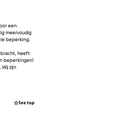
door een
tig meervoudig
ele beperking.
ebracht, heeft
ijn beperkingen!
Wij zijn
ks leven. Niet
See top
vervoer vanuit
plekken waar wij
ën of gewoon een