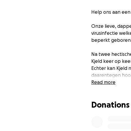
Help ons aan een 
Onze lieve, dappe
virusinfectie wel
beperkt geboren. 
Na twee hectische
Kjeld keer op keer
Echter kan Kjeld n
daarentegen hoopv
Read more
Helaas heeft Kjel
alleen voor hem, m
Donations
Onlangs heeft Kje
een taxibedrijf na
zelf naartoe moe