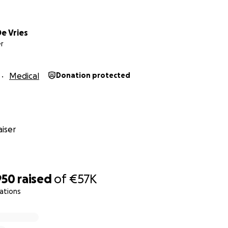
e Vries
r
Medical
Donation protected
iser
950
raised
of
€57K
ations