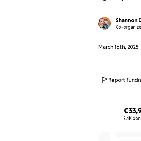
Shannon D
Co-organize
March 16th, 2025
Report fundra
€33,
2.4K don
0% complete