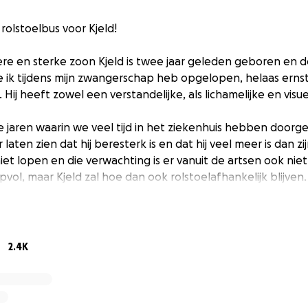
rolstoelbus voor Kjeld!
re en sterke zoon Kjeld is twee jaar geleden geboren en 
ke ik tijdens mijn zwangerschap heb opgelopen, helaas erns
Hij heeft zowel een verstandelijke, als lichamelijke en visu
 jaren waarin we veel tijd in het ziekenhuis hebben doorg
 laten zien dat hij beresterk is en dat hij veel meer is dan z
iet lopen en die verwachting is er vanuit de artsen ook niet. 
ol, maar Kjeld zal hoe dan ook rolstoelafhankelijk blijven.
d ook epilepsie. Dit heeft een enorme impact op ons dagelij
aar ook voor zijn grote broer Kay en wij als ouders.
2.4K
ld zijn eerste rolstoel gekregen. Kjeld gaat nu met rolstoel
ar het kinderdagcentrum, maar er zijn natuurlijk veel meer 
ten rijden. Of het nu gaat om doktersafspraken, therapie