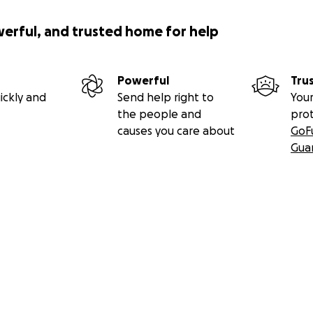
werful, and trusted home for help
Powerful
Tru
ickly and
Send help right to
Your
the people and
pro
causes you care about
GoF
Gua