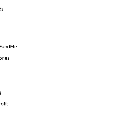
ds
GoFundMe
ories
g
ofit