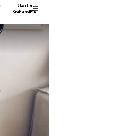
n
Start a
GoFundMe