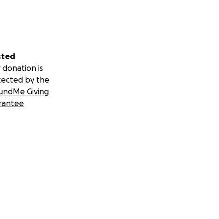
sted
 donation is
tected by the
undMe Giving
rantee