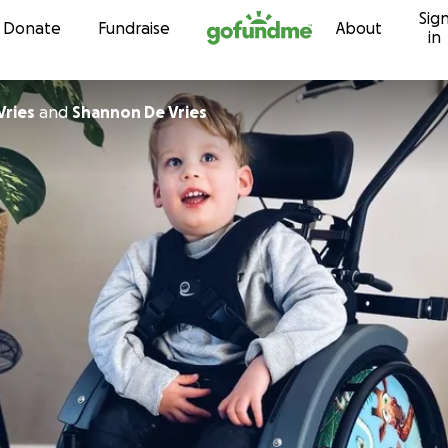
Sig
Skip to content
Donate
Fundraise
About
in
Vries
and
Shannon De Vries