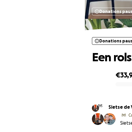
Donations pau
Donations pau
Een rol
€33,
0% complete
Sietse de 
C
Siets