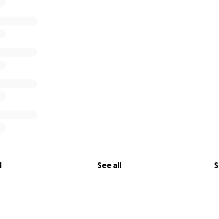
l
See all
S