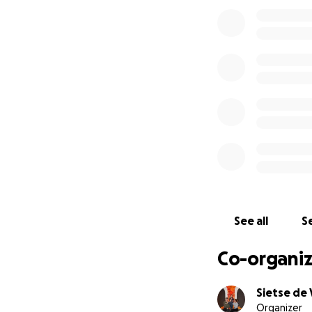
uitstapje als gezi
Een rolstoelbus z
betekenen dat we 
gewoon in de auto
schelen. Zelf heb 
zou voor ons als 
te beleven en voo
Helaas is een rol
Daarom doen we ee
dichter bij ons do
Met heel ons hart
See all
Se
Co-organiz
Sietse de 
Organizer