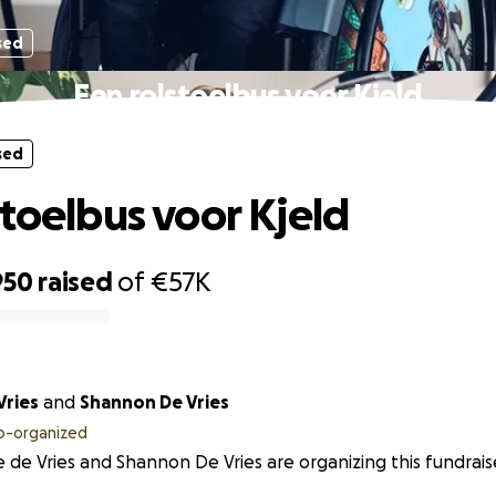
sed
Een rolstoelbus voor Kjeld
sed
stoelbus voor Kjeld
950
raised
of
€57K
Vries
and
Shannon De Vries
o-organized
e de Vries and Shannon De Vries are organizing this fundrais