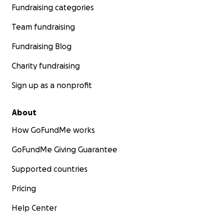
Fundraising categories
Team fundraising
Mein Pferd war vorher nie krank oder verletzt, aber sei
im Winter mit ihr den Stall wechseln musste verfolgt uns
Fundraising Blog
Pechsträhne nach der anderen…
Charity fundraising
Ich tue gerade alles, um so schnell wie möglich einen a
Ort für uns zu finden…
Sign up as a nonprofit
Es ist mein erstes eigenes Pferd & Pferde waren schon
About
mein Kindheits- & Lebenstraum:
How GoFundMe works
GoFundMe Giving Guarantee
Supported countries
Pricing
Help Center