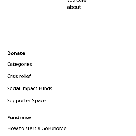
…Ich darf dieses Pferd auf gar keinen Fall verlieren, da s
about
wirklich alles für mich ist…
& wir einfach zusammen gehören
…Selbst meine Familie, welche meine eigene
Krankheitsgeschichte jahrelang begleitet hat & überglü
darüber war, wie sehr mir dieses Pferd geholfen hat… wi
dass ich mein Pferd wegen der Tierarztrechnungen ab
Secondary menu
Donate
Categories
Crisis relief
Social Impact Funds
Supporter Space
Fundraise
How to start a GoFundMe