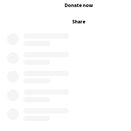
0% complete
Donate now
Share