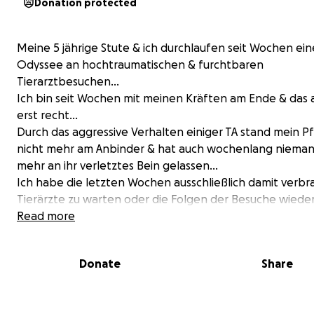
Donation protected
Meine 5 jährige Stute & ich durchlaufen seit Wochen ein
Odyssee an hochtraumatischen & furchtbaren
Tierarztbesuchen…
Ich bin seit Wochen mit meinen Kräften am Ende & das 
erst recht…
Durch das aggressive Verhalten einiger TA stand mein P
nicht mehr am Anbinder & hat auch wochenlang niema
mehr an ihr verletztes Bein gelassen…
Ich habe die letzten Wochen ausschließlich damit verbr
Tierärzte zu warten oder die Folgen der Besuche wiede
rauszuarbeiten (Losreißen, Steigen, Beißen, Treten usw…
Read more
während den tierärztlichen Behandlungen einige schli
Unfälle am Anbinder passiert sind…
Donate
Share
& das alles nur wegen irgendeines Weideunfalls…
Es bricht mir das Herz, dass mein Pferd nun seit über 2