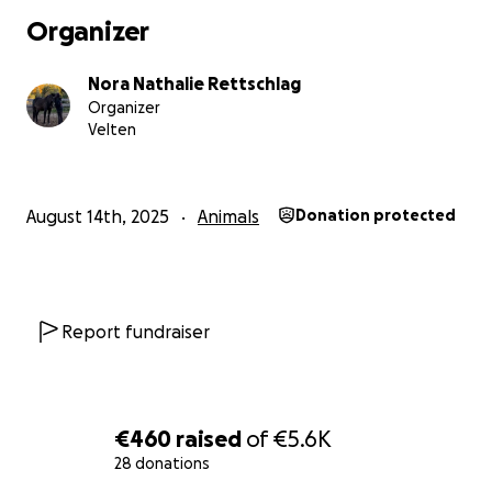
Organizer
Nora Nathalie Rettschlag
Organizer
Velten
August 14th, 2025
Animals
Donation protected
Report fundraiser
Dieses Pferd ist alles & das wertvollste, was ich jemals h
mich….
Sie hat mir aus 10 Jahren von brutalen gesundheitlichen
€460
raised
of
€5.6K
Problemen rausgeholfen & ich liebe sie über alles auf di
28 donations
Welt!