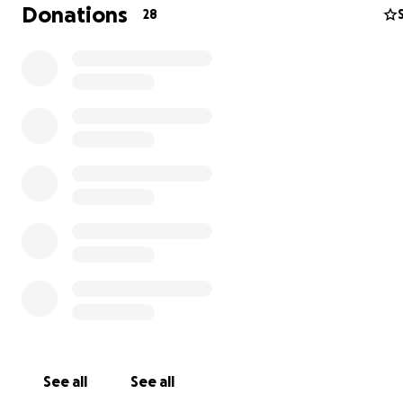
immer wieder unter extremen Schmerzen leidet & ich tue
Donations
28
was ich kann, um ihr zu helfen…
Ich kann seit Wochen nicht mehr richtig arbeiten, weil i
zum 9. Mal in Folge eine Tierärztin am Stall hatte…
❗️❗️❗️
Ich musste heute die tierärztlichen Behandlungen bi
Weiteres abbrechen, da ich diese immens hohen Koste
mehr tragen kann…
…Mein ganzes Geld steckt in einer Pferdekrankenversic
welche nicht greift…
Conti & ich brauchen dringend Hilfe
❗️❗️❗️
Ich versuche gerade schon all mein Hab & Gut zu verka
die Tierarztrechnungen zu bezahlen, aber es reicht vor
hinten nicht…
Ich stehe seit Wochen am Rande der Verzweiflung & wei
mehr, was ich machen soll… alles was ich tun kann, ist we
für mein Pferd zu kämpfen…
See all
See all