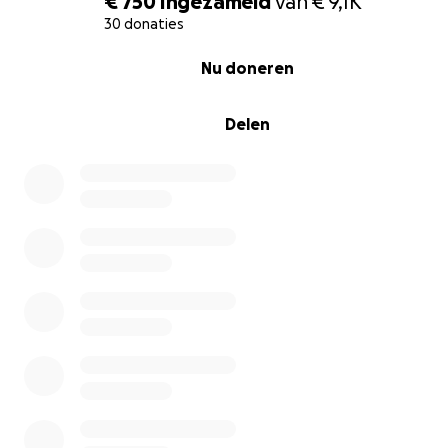
€ 750
ingezameld
van
€ 9,1K
30 donaties
0% complete
Nu doneren
Delen