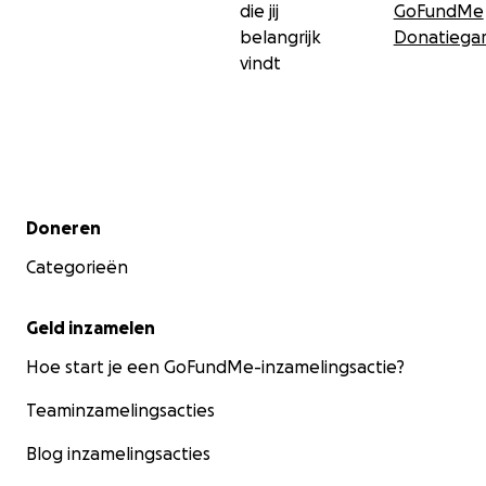
die jij
GoFundMe
belangrijk
Donatiegar
vindt
Secundair menu
Doneren
Categorieën
Geld inzamelen
Hoe start je een GoFundMe-inzamelingsactie?
Teaminzamelingsacties
Blog inzamelingsacties