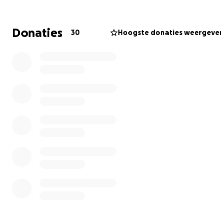
Dit willen we graag blijven voortzetten.
Ieder jaar wordt het echter lastiger om het noodzakelij
Donaties
30
Hoogste donaties weergeve
budget op te halen om De Grootste Kerstboom weer t
laten branden. Mede omdat noodzakelijke grotere
investeringen ook nodig zijn, zoals verlichtingskabels,
staalkabels e.d. om blijvend veilig en duurzaam De
Grootste Kerstboom te laten branden en stralen.
Doe jij daarom ook mee om deze inzamelingsactie en wil
bijdragen aan dit mooie, lichtende en stralende initiatie