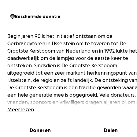
Beschermde donatie
Begin jaren 90 is het initiatief ontstaan om de
Gerbrandytoren in IJsselstein om te toveren tot De
Grootste Kerstboom van Nederland en in 1992 lukte he
daadwerkelijk om de lampjes voor de eerste keer te
ontsteken. Sindsdien is De Grootste Kerstboom
uitgegroeid tot een zeer markant herkenningspunt van
IJsselstein, de regio en zelfs landelijk. De ontsteking va
De Grootste Kerstboom is een traditie geworden waar a
een hele generatie mee is opgegroeid. Vele donateurs,
vrienden, sponsors en vrijwilligers dragen al jaren bij om 
ieder jaar voor weer voor elkaar te krijgen.
Meer lezen
Voor veel mensen is De Grootste Kerstboom ieder jaar
Doneren
Delen
weer een lichtpuntje in de donkere periode rond Kerstm