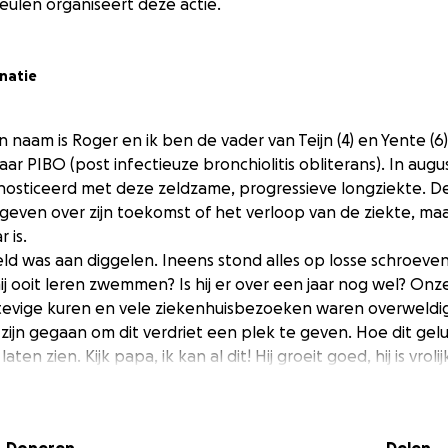
eulen organiseert deze actie.
natie
jn naam is Roger en ik ben de vader van Teijn (4) en Yente (6)
r PIBO (post infectieuze bronchiolitis obliterans). In augu
nosticeerd met deze zeldzame, progressieve longziekte. De
geven over zijn toekomst of het verloop van de ziekte, maar
 is.
d was aan diggelen. Ineens stond alles op losse schroeven
ij ooit leren zwemmen? Is hij er over een jaar nog wel? O
nze
tevige kuren en vele ziekenhuisbezoeken waren overweldi
zijn gegaan om dit verdriet een plek te geven. Hoe dit gelukt
aten zien. Kijk papa, ik kan al dit! Hij groeit goed, hij is vroli
pringen en rennen. Deze activiteiten kosten hem meer moe
eeftijd, maar hij doet mee, is supervrolijk en laat zich niet k
wij als gezin gezien dat hij wel een weg vindt die bij hem pa