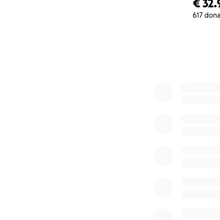
€ 32.
617 dona
0% complete