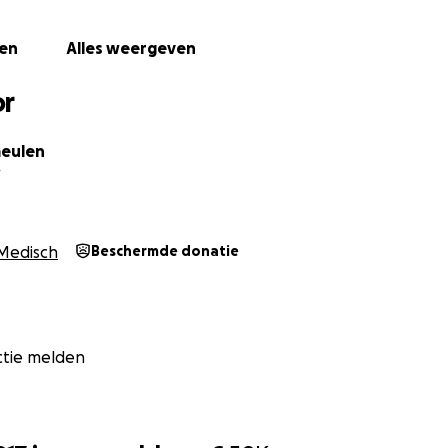
ven
Alles weergeven
or
meulen
r
Medisch
Beschermde donatie
ctie melden