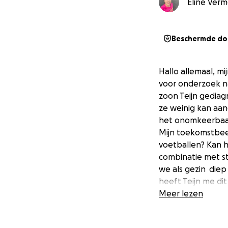
Eline Verm
Beschermde do
Hallo allemaal, mi
voor onderzoek naa
zoon Teijn gediag
ze weinig kan aan
het onomkeerbaar
Mijn toekomstbeel
voetballen? Kan h
combinatie met s
we als gezin diep 
heeft Teijn me dit l
graag stoeien, s
Meer lezen
kinderen van zijn l
veerkracht hebben 