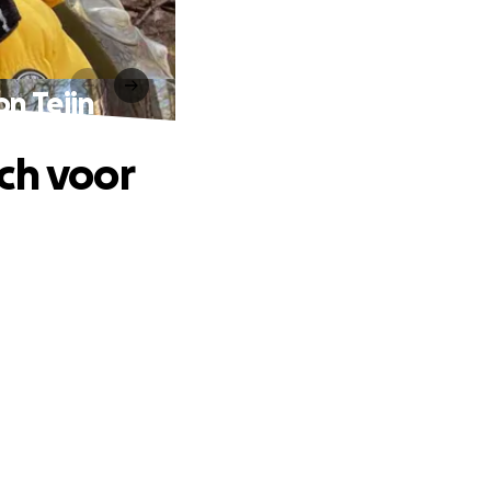
n Teijn
ch voor