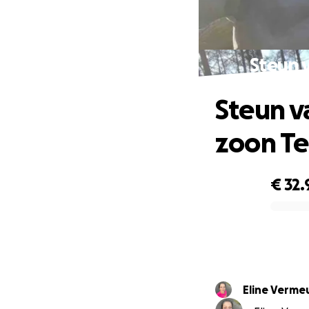
Steun 
Steun v
zoon Te
€ 32.
0% complete
Eline Verme