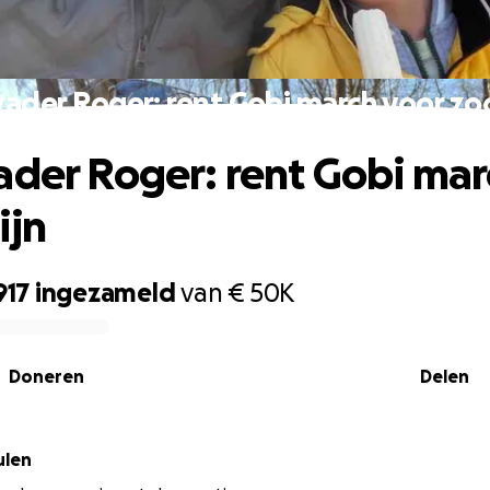
vader Roger: rent Gobi march voor zoo
ader Roger: rent Gobi mar
ijn
917
ingezameld
van
€ 50K
Doneren
Delen
ulen