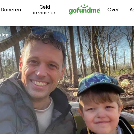
Geld
Ga naar inhoud
Doneren
Over
A
inzamelen
ulen