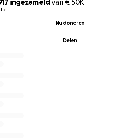
917
ingezameld
van
€ 50K
ties
Nu doneren
Delen