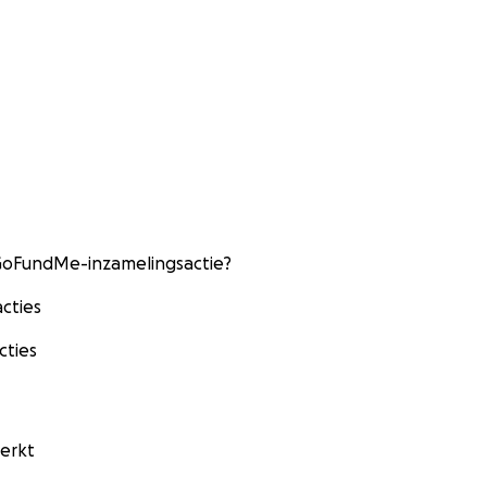
 GoFundMe-inzamelingsactie?
cties
cties
erkt