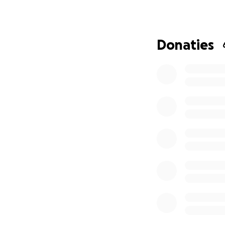
door.
Omdat ik nu de en
22 juni de GOBI M
km verdeeld over
Donaties
dan 4000 hoogteme
slaapzak, kleding
een tent.
Een uit
doen om Teijn zij
halen voor onderz
dus nodig. Hard n
Help je mee?