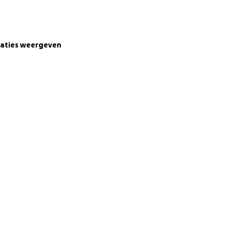
eeld volgen en
op
hon behelst 250
tot +40 en meer
aties weergeven
en draag mijn
ehalve water en
 en er alles aan
g geld op te
ekend is. Het is