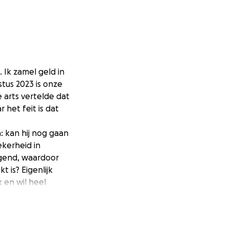
. Ik zamel geld in
stus 2023 is onze
 arts vertelde dat
 het feit is dat
: kan hij nog gaan
kerheid in
gend, waardoor
 is? Eigenlijk
jk en wil heel
ite dan gezonde
ennen. Dankzij zijn
st. Hij gaat altijd