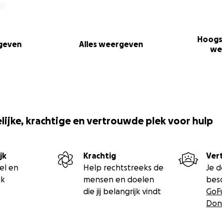
Hoogs
rgeven
Alles weergeven
we
ijke, krachtige en vertrouwde plek voor hulp
jk
Krachtig
Ver
el en
Help rechtstreeks de
Je 
jk
mensen en doelen
bes
die jij belangrijk vindt
GoF
Don