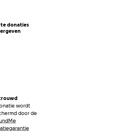
te donaties
ergeven
trouwd
donatie wordt
chermd door de
undMe
atiegarantie