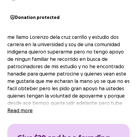
Donation protected
me llamo Lorenzo dela cruz carrillo y estudio dos
carrera en la universidad y soy de una comunidad
indigena quieron superarme pero no tengo apoyo
de ningun familiar he recorrido en busca de
patrocinadores de mis estudio y no he encontrado
hanadie para queme patrocine y quienes vean este
me gustaria que me echaran la mano yo se que no es
facil obteber pero les pido gran apoyo ha ustedes
quienes tengan la voluntad de apoyarme y porque
desde ace tiempo queria salir adelante pero tube
una enfermedad cuando estube enla prepa y me
Read more
sali de mi escuela dure 6 años enfermo i hasta de
luchar demi salud dia con dia me alivie ace apenas
unos años no ace mucho y adespues me puse