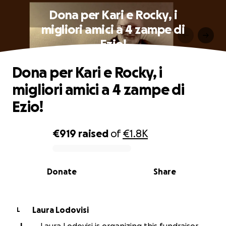
Dona per Kari e Rocky, i
migliori amici a 4 zampe di
Ezio!
Dona per Kari e Rocky, i
migliori amici a 4 zampe di
Ezio!
€919
raised
of
€1.8K
0% complete
Donate
Share
Laura Lodovisi
L