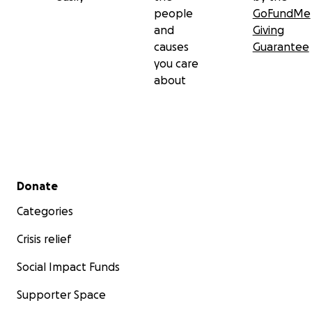
people
GoFundMe
and
Giving
causes
Guarantee
you care
about
Secondary menu
Donate
Categories
Crisis relief
Social Impact Funds
Supporter Space