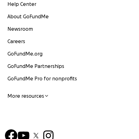
Help Center
About GoFundMe
Newsroom
Careers
GoFundMe.org
GoFundMe Partnerships
GoFundMe Pro for nonprofits
More resources