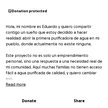
Donation protected
Hola, mi nombre es Eduardo y quiero compartir
contigo un sueño que estoy decidido a hacer
realidad: abrir la primera purificadora de agua en mi
pueblo, donde actualmente no existe ninguna.
Este proyecto no es solo un emprendimiento
personal, sino una respuesta a una necesidad real de
mi comunidad. Aquí muchas familias no tienen acceso
fácil a agua purificada de calidad, y quiero cambiar
eso.
Read more
Con mucho esfuerzo y dedicación, ya he construido
el local donde funcionará la purificadora, utilizando
Donate
Share
todos mis ahorros. Ahora, necesito tu apoyo para dar
el siguiente paso: adquirir el equipo esencial para