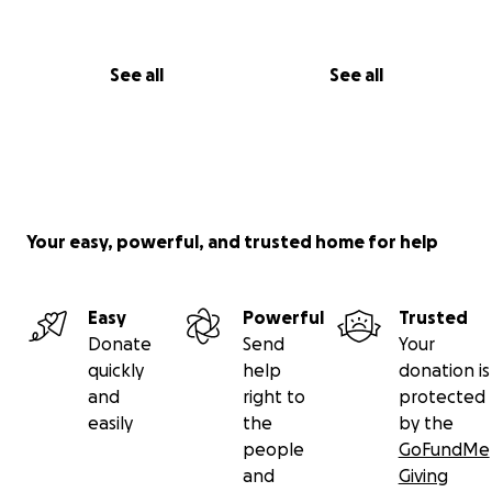
See all
See all
Your easy, powerful, and trusted home for help
Easy
Powerful
Trusted
Donate
Send
Your
quickly
help
donation is
and
right to
protected
easily
the
by the
people
GoFundMe
and
Giving