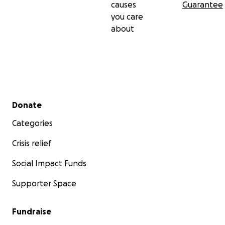
causes
Guarantee
you care
about
Secondary menu
Donate
Categories
Crisis relief
Social Impact Funds
Supporter Space
Fundraise