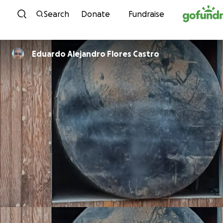
Skip to content
Search
Donate
Fundraise
Eduardo Alejandro Flores Castro