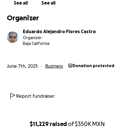
See all
See all
Gracias de corazón por leer mi historia y por tu
apoyo.
Organizer
Con tu ayuda, juntos podemos hacer fluir el agua
limpia y la esperanza.
Eduardo Alejandro Flores Castro
Organizer
Con gratitud,
Baja California
Eduardo
June 7th, 2025
Business
Donation protected
Report fundraiser
$11,229
raised
of
$350K
MXN