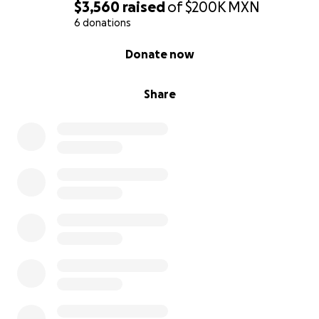
$3,560
raised
of
$200K
MXN
6 donations
0% complete
Donate now
Share