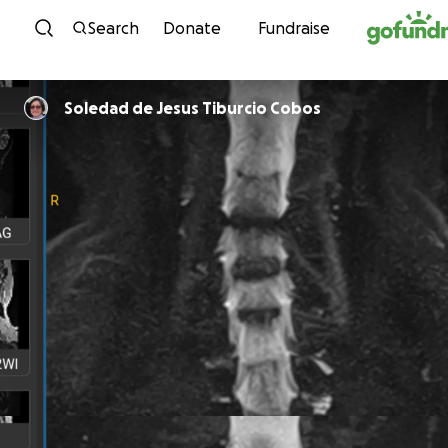
Skip to content
Search
Donate
Fundraise
Soledad de Jesus Tiburcio Cobos