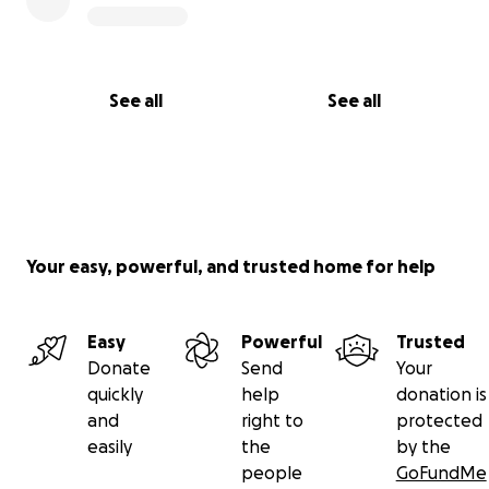
See all
See all
Your easy, powerful, and trusted home for help
Easy
Powerful
Trusted
Donate
Send
Your
quickly
help
donation is
and
right to
protected
easily
the
by the
people
GoFundMe