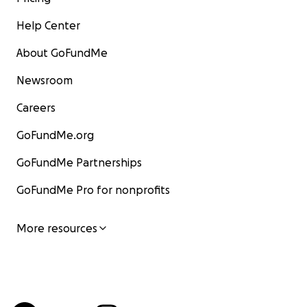
Help Center
About GoFundMe
Newsroom
Careers
GoFundMe.org
GoFundMe Partnerships
GoFundMe Pro for nonprofits
More resources