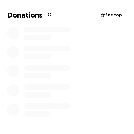
orales, además de otros medicamentos. Sin
embargo, al no ver mejoría, fue trasladada a Valencia
Donations
22
See top
para ser evaluada por especialistas en cardiología y
neumología.
Desde entonces, se le han realizado múltiples
exámenes:
Electrocardiograma
Ecocardiograma
Tomografía
Ecografía pulmonar
Laboratorios de sangre
Ecografía abdominal