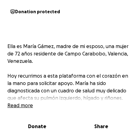
Donation protected
Ella es María Gámez, madre de mi esposo, una mujer
de 72 años residente de Campo Carabobo, Valencia,
Venezuela.
Hoy recurrimos a esta plataforma con el corazón en
la mano para solicitar apoyo. María ha sido
diagnosticada con un cuadro de salud muy delicado
que afecta su pulmón izquierdo, hígado y riñones.
Read more
Todo comenzó con fuertes dolores de espalda y
dificultad para respirar. Los médicos detectaron una
Donate
Share
acumulación de líquido en los pulmones, por lo que
recibió tratamiento con diuréticos intravenosos y