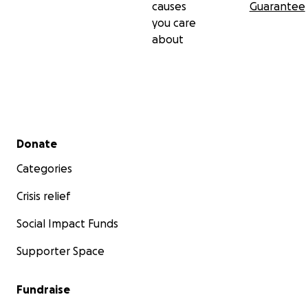
causes
Guarantee
including:
you care
about
Electrocardiogram
Echocardiogram
CT Scan
Secondary menu
Donate
Lung ultrasound
Categories
Blood work
Crisis relief
Abdominal ultrasound
Social Impact Funds
The results were alarming:
Supporter Space
A hard mass in her left lung with significant fluid
Fundraise
buildup