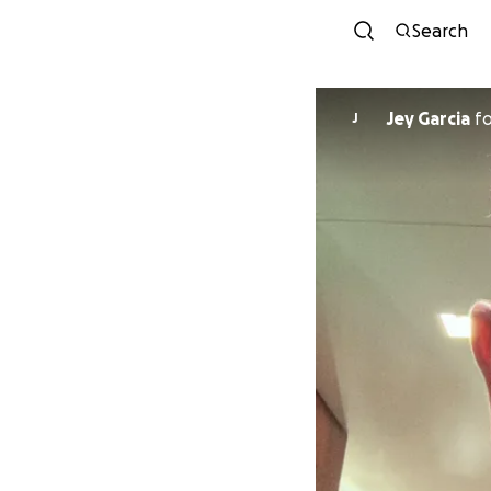
Search
Jey Garcia
f
J