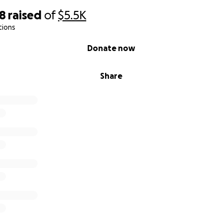
28
raised
of
$5.5K
tions
Donate now
Share