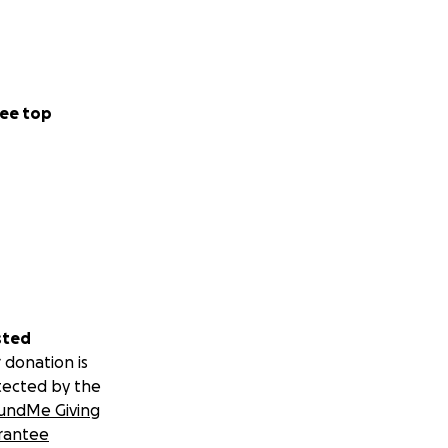
ee top
sted
 donation is
tected by the
undMe Giving
rantee