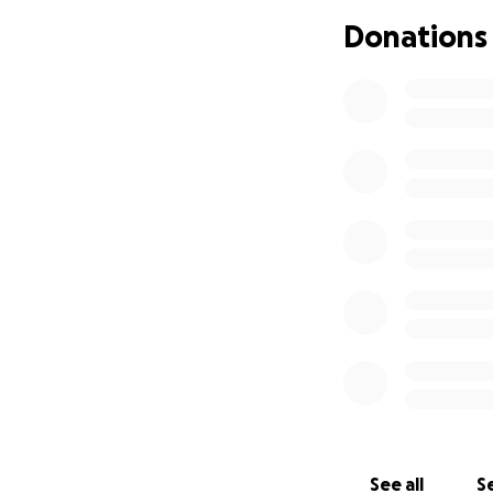
Donations
See all
Se