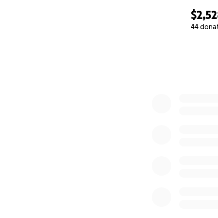
$2,5
44 dona
0% complete