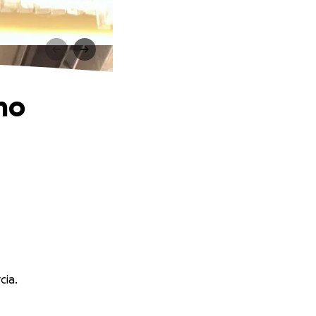
mo
cia.