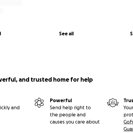
l
See all
S
werful, and trusted home for help
Powerful
Tru
ickly and
Send help right to
Your
the people and
pro
causes you care about
GoF
Gua