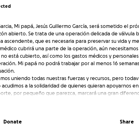
ected
arcia, Mi papá, Jesús Guillermo García, será sometido el pr
zón abierto. Se trata de una operación delicada de válvula b
a ascendente, que es necesaria para preservar su vida y mej
médico cubrirá una parte de la operación, aún necesitamos
 no está cubierto, así como los gastos médicos y personales
ración. Mi papá no podrá trabajar por al menos 16 semanas
tuación.
amos uniendo todas nuestras fuerzas y recursos, pero todav
so acudimos a la solidaridad de quienes quieran apoyarnos 
 aporte, por pequeño que parezca, marcará una gran diferenc
adelante y enfocarse en su recuperación.
as por su ayuda, sus oraciones y por acompañarnos en este 
Donate
Share