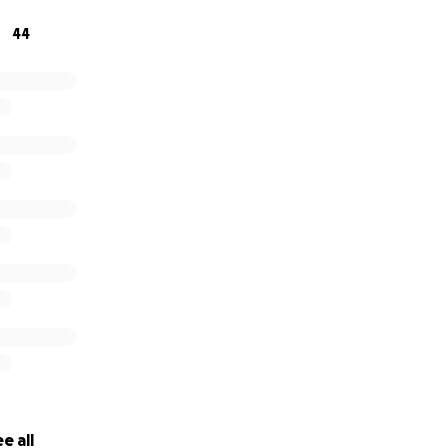
44
e all