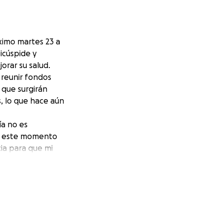
óximo martes 23 a
icúspide y
orar su salud.
 reunir fondos
 que surgirán
, lo que hace aún
ía no es
en este momento
ia para que mi
camino. ❤️