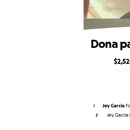
Dona pa
$2,5
0% complete
Jey Garcia
f
J
J
Jey Garcia 