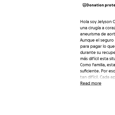
Donation prot
Hola soy Jelyson G
una cirugía a cora
aneurisma de aort
Aunque el seguro 
para pagar lo que
durante su recupe
más difícil esta si
Como familia, est
suficiente. Por e
tan difícil. Cada
papá pueda salir 
Read more
De corazón, graci