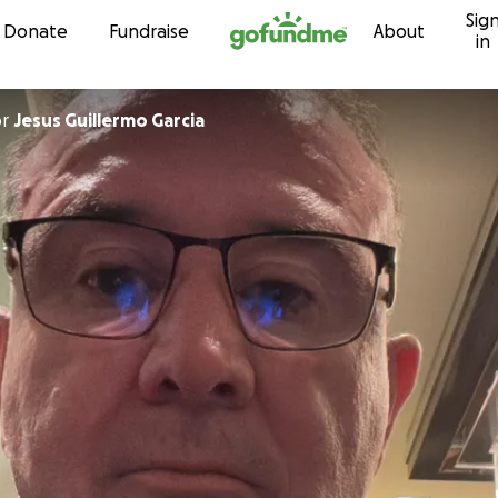
Sig
Skip to content
Donate
Fundraise
About
in
or
Jesus Guillermo Garcia