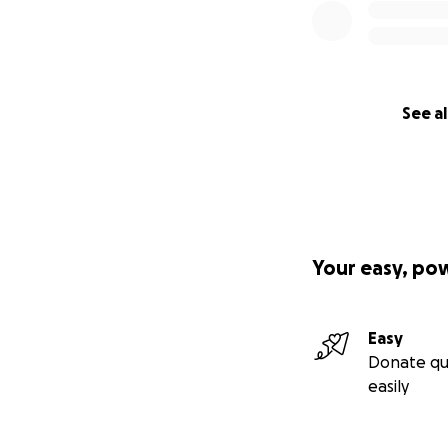
See al
Your easy, po
Easy
Donate qu
easily