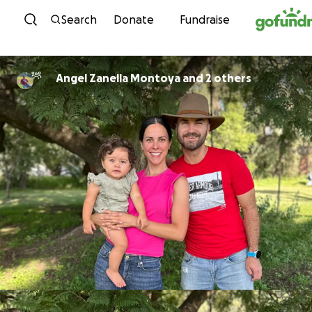
Skip to content
Search
Donate
Fundraise
Angel Zanella Montoya and 2 others