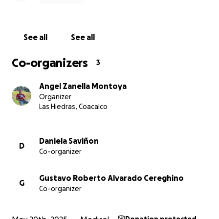
See all
See all
Co-organizers
3
Angel Zanella Montoya
Organizer
Las Hiedras, Coacalco
Daniela Saviñon
D
Co-organizer
Gustavo Roberto Alvarado Cereghino
G
Co-organizer