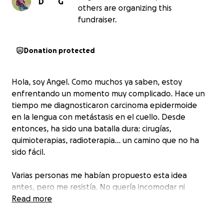
D
G
others are organizing this
fundraiser.
Donation protected
Hola, soy Angel. Como muchos ya saben, estoy
enfrentando un momento muy complicado. Hace un
tiempo me diagnosticaron carcinoma epidermoide
en la lengua con metástasis en el cuello. Desde
entonces, ha sido una batalla dura: cirugías,
quimioterapias, radioterapia… un camino que no ha
sido fácil.
Varias personas me habían propuesto esta idea
antes, pero me resistía. No quería incomodar ni
generar lástima. Sin embargo, hoy mi realidad es
Read more
diferente: estoy muy débil y por el momento no