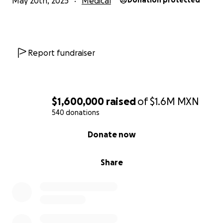
May 20th, 2025
Medical
Donation protected
Report fundraiser
$1,600,000
raised
of
$1.6M
MXN
540 donations
0% complete
Donate now
Share