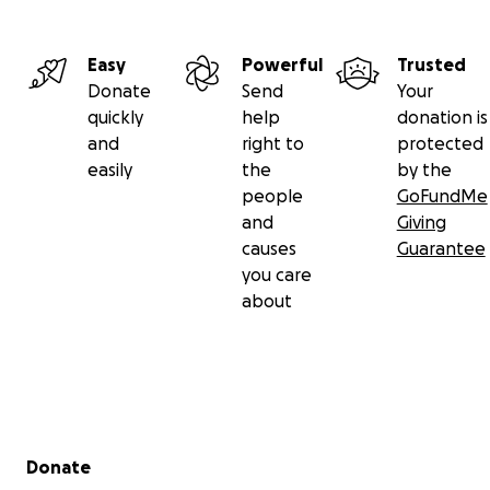
Easy
Powerful
Trusted
Donate
Send
Your
quickly
help
donation is
and
right to
protected
easily
the
by the
people
GoFundMe
and
Giving
causes
Guarantee
you care
about
Secondary menu
Donate