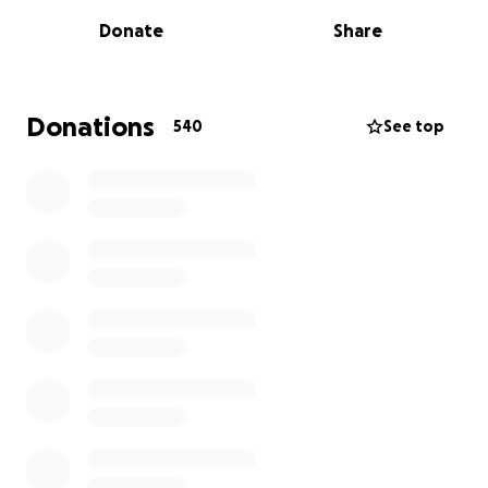
puedo moverme para trabajar ni generar ingresos.
Donate
Share
Los gastos médicos han sido enormes y, aunque
lucho cada día por salir adelante y recuperarme, el
apoyo se ha vuelto indispensable.
Donations
540
See top
Por eso, con humildad y mucha gratitud, acepto la
ayuda que me ofrecen. Sé que no estoy solo en esta
lucha, y eso me da fuerza para seguir adelante.
De corazón, gracias a ti y a todos los que han estado
conmigo en este camino. Cada apoyo, por pequeño
que sea, significa muchísimo para mí y para mi familia