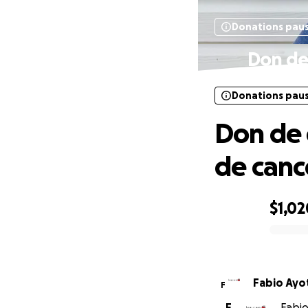
Donations pau
Don de 
Donations pau
Don de 
de canc
$1,02
0% complete
Fabio Ayo
F
F
Fabio