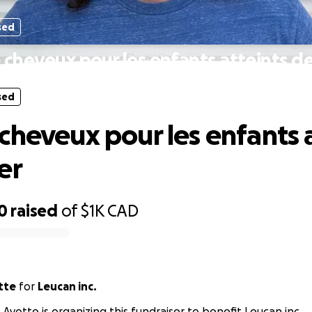
sed
cheveux pour les enfants atteints d
sed
cheveux pour les enfants 
er
0
raised
of
$1K
CAD
tte
for
Leucan inc.
 Ayotte is organizing this fundraiser to benefit Leucan inc..