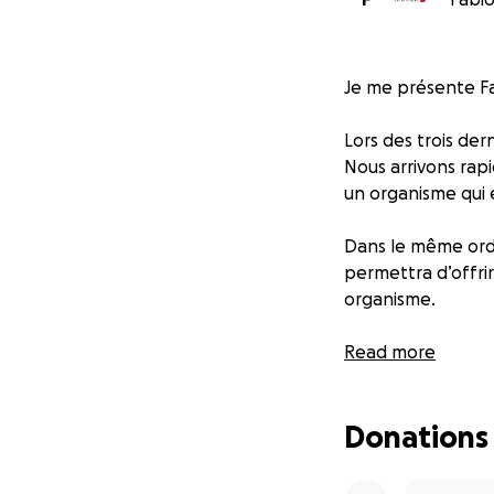
Je me présente Fa
Lors des trois der
Nous arrivons rapi
un organisme qui 
Dans le même ordr
permettra d’offrir
organisme.
Merci de m’aider à
Read more
Donations