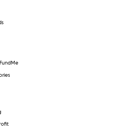
ds
GoFundMe
ories
g
ofit