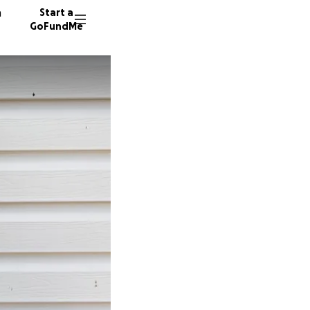
n
Start a
GoFundMe