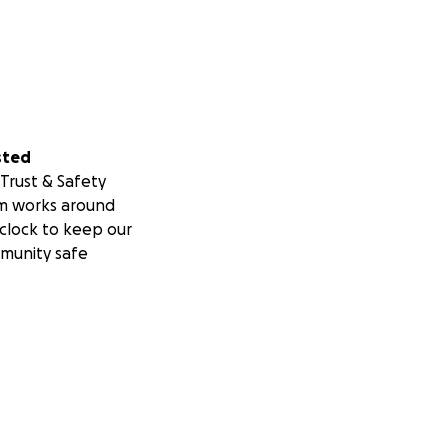
sted
Trust & Safety
m works around
clock to keep our
munity safe