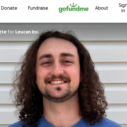
Sig
Skip to content
Donate
Fundraise
About
in
tte
for
Leucan inc.