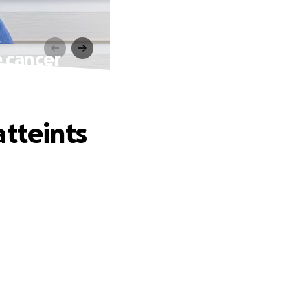
e cancer
atteints