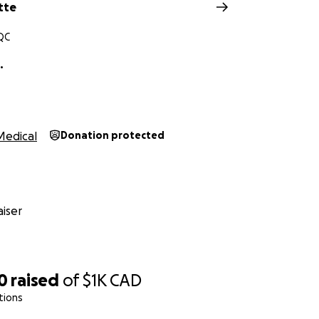
tte
 QC
.
Medical
Donation protected
iser
0
raised
of
$1K
CAD
tions