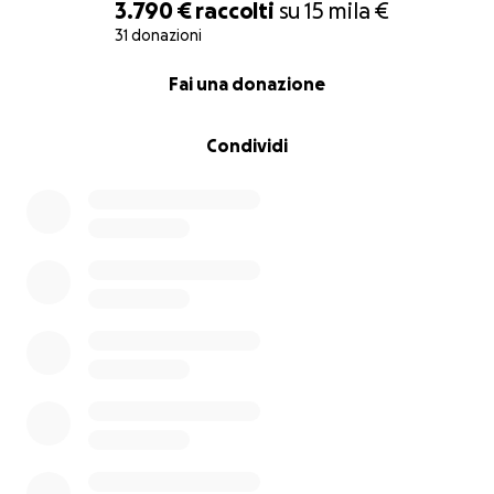
Due giorni dopo fu dichiarata la resa dell'esercito
3.790 €
raccolti
su
15 mila €
tedesco e la fine della Seconda Guerra Mondiale in
31 donazioni
Italia.
0% complete
Fai una donazione
Sono passati 80 anni e William O. Darby continua ad
essere considerato un eroe.
Condividi
Dopo il successo internazionale del loro
pluripremiato documentario "The Lost
Mountaineers", i produttori Associazione Benàch e
Fondazione Museo Storico del Trentino hanno deciso
di raccontare la sua storia in un documentario che
indaga non solo la leggenda, ma l'uomo dietro il
mito.
Tre continenti sono lo scenario della sua formidabile
vita: gli Stati Uniti, naturalmente, dove nacque e visse
i suoi anni formativi, l'Europa dove fondò i suoi
Rangers (primo e unico corpo americano fondato
all'estero, imparando dalle tecniche dei Commandos