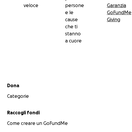
veloce
persone
Garanzia
Fort Smith.
e le
GoFundMe
Collezione General William O. Darby #1982-062-027.
cause
Giving
Donatrice: Doris Nell Darby.
che ti
stanno
a cuore
Menu secondario
Dona
Categorie
Raccogli fondi
Come creare un GoFundMe