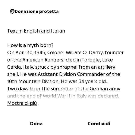
Donazione protetta
Text in English and Italian
How is a myth born?
On April 30, 1945, Colonel William O. Darby, founder
of the American Rangers, died in Torbole, Lake
Garda, Italy, struck by shrapnel from an artillery
shell. He was Assistant Division Commander of the
10th Mountain Division. He was 34 years old.
Two days later the surrender of the German army
and the end of World War II in Italy was declared.
Eighty years have passed and William O. Darby
Mostra di più
continues to be considered a hero.
Dona
Condividi
Following the international success of their award-
winning documentary “The Lost Mountaineers", the