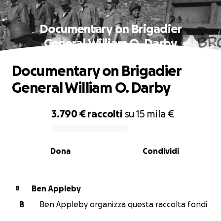
Documentary on Brigadier
General William O. Darby
Documentary on Brigadier
General William O. Darby
3.790 €
raccolti
su
15 mila €
0% complete
Dona
Condividi
Ben Appleby
B
B
Ben Appleby organizza questa raccolta fondi