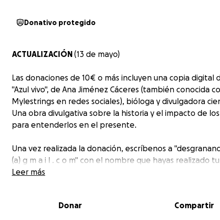
Donativo protegido
ACTUALIZACIÓN
(13 de mayo)
Las donaciones de 10€ o más incluyen una copia digital d
"Azul vivo", de Ana Jiménez Cáceres (también conocida 
Mylestrings
en redes sociales), bióloga y divulgadora cien
Una obra divulgativa sobre la historia y el impacto de los
para entenderlos en el presente.
Una vez realizada la donación, escríbenos a "desgranan
(a) g m a i l . c o m" con el nombre que hayas realizado tu
donación y una captura de pantalla de confirmación de 
Leer más
lo enviaremos con la mayor brevedad posible.
Donar
Compartir
Formato del libro: a elegir entre EPUB o PDF.