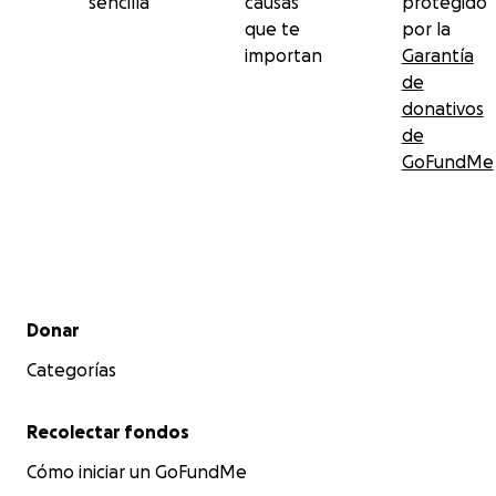
sencilla
causas
protegido
que te
por la
importan
Garantía
de
donativos
de
GoFundMe
Menú secundario
Donar
Categorías
Recolectar fondos
Cómo iniciar un GoFundMe