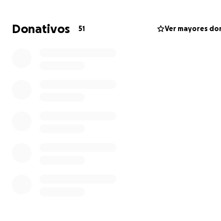
Donativos
51
Ver mayores do
¡Vuelve
Desgranando Ciencia
!