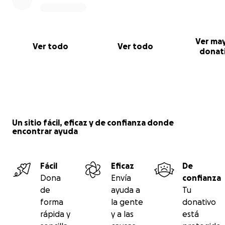
Ver ma
Ver todo
Ver todo
donat
Un sitio fácil, eficaz y de confianza donde
encontrar ayuda
Fácil
Eficaz
De
Dona
Envía
confianza
de
ayuda a
Tu
forma
la gente
donativo
rápida y
y a las
está