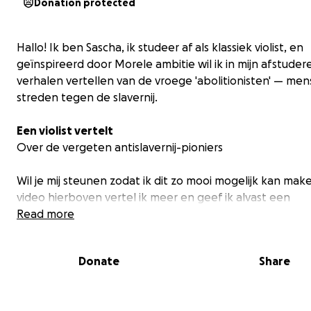
Donation protected
Hallo! Ik ben Sascha, ik studeer af als klassiek violist, en
geïnspireerd door
Morele ambitie
wil ik in mijn afstude
verhalen vertellen van de vroege 'abolitionisten' — men
streden tegen de slavernij.
Een violist vertelt
Over de vergeten antislavernij-pioniers
Wil je mij steunen zodat ik dit zo mooi mogelijk kan mak
video hierboven vertel ik meer en geef ik alvast een
voorproefje. Lang heb ik nagedacht over hoe ik een gr
Read more
verschil kan maken, en ik ben uitgekomen op drie dinge
muziek voor iedereen maken, politiek bedrijven, en bij
Donate
Share
verhalen vertellen!
De voorstelling zien