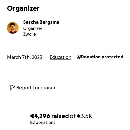
Organizer
Sascha Bergsma
Organizer
Zwolle
March 7th, 2025
Education
Donation protected
Report fundraiser
€4,296
raised
of
€3.5K
82 donations