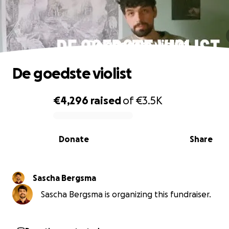
De goedste violist
De goedste violist
€4,296
raised
of
€3.5K
0% complete
Donate
Share
Sascha Bergsma
Sascha Bergsma is organizing this fundraiser.