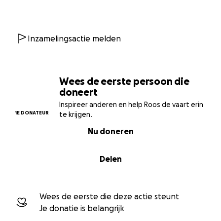
reacties zijn onwijs positief. Echter, kan de
competitie alleen doorgaan als er voldoende
financiële basis is.
Inzamelingsactie melden
Op 16 mei 2026 wordt definitief bepaald of de
Kippenvel Competitie 2026 kan plaatsvinden op
basis van het verloop van de inkomsten.
Wees de eerste persoon die
doneert
Gaat jouw voorkeur uit naar sponsoring? Bekijk dan
de
sponsormogelijkheden
!
Inspireer anderen en help Roos de vaart erin
1E DONATEUR
te krijgen.
Nu doneren
Delen
Wees de eerste die deze actie steunt
Je donatie is belangrijk