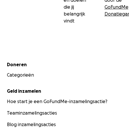
en doelen
door de
die jij
GoFundMe
belangrijk
Donatiegar
vindt
Secundair menu
Doneren
Categorieën
Geld inzamelen
Hoe start je een GoFundMe-inzamelingsactie?
Teaminzamelingsacties
Blog inzamelingsacties