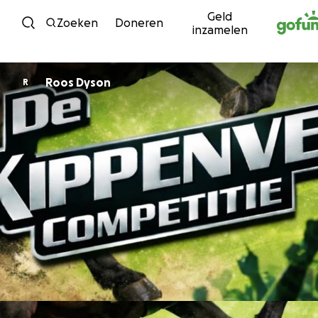
Geld
Ga naar inhoud
Zoeken
Doneren
inzamelen
Roos Dyson
R