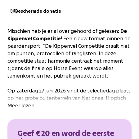
Beschermde donatie
Misschien heb je er al over gehoord of gelezen:
De
Kippenvel Competitie
! Een nieuw format binnen de
paardensport. “De Kippenvel Competitie draait niet
om punten, protocollen of ranglijsten. In deze
competitie staat harmonie centraal: het moment
tijdens de finale op Horse Event waarop alles
samenkomt en het publiek geraakt wordt.”
Op zaterdag 27 juni 2026 vindt de selectiedag plaats
op het grote buitenterrein van Nationaal Hippisch
Centrum in Ermelo. Hierbij mogen de deelnemers in
Meer lezen
groepen van 10 combinaties het beste van hun
kunnen laten zien aan het team van toptrainers.
50% Van de deelnemers mag door naar de halve
Geef € 20 en word de eerste
finale, welke later op die dag zal plaatsvinden. De