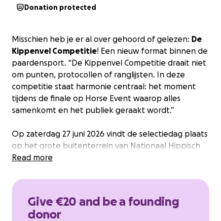
Donation protected
Misschien heb je er al over gehoord of gelezen:
De
Kippenvel Competitie
! Een nieuw format binnen de
paardensport. “De Kippenvel Competitie draait niet
om punten, protocollen of ranglijsten. In deze
competitie staat harmonie centraal: het moment
tijdens de finale op Horse Event waarop alles
samenkomt en het publiek geraakt wordt.”
Op zaterdag 27 juni 2026 vindt de selectiedag plaats
op het grote buitenterrein van Nationaal Hippisch
Centrum in Ermelo. Hierbij mogen de deelnemers in
Read more
groepen van 10 combinaties het beste van hun
kunnen laten zien aan het team van toptrainers.
50% Van de deelnemers mag door naar de halve
Give €20 and be a founding
finale, welke later op die dag zal plaatsvinden. De
donor
toptrainers, Imke Schellekens-Bartels, Bastiaan de