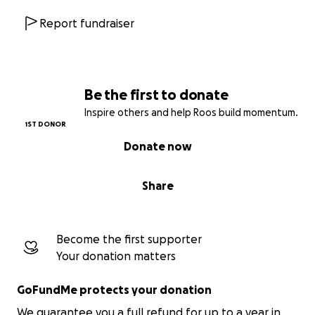
competitie alleen doorgaan als er voldoende
Report fundraiser
financiële basis is.
Op 16 mei 2026 wordt definitief bepaald of de
Kippenvel Competitie 2026 kan plaatsvinden op
basis van het verloop van de inkomsten.
Be the first to donate
Inspire others and help Roos build momentum.
Gaat jouw voorkeur uit naar sponsoring? Bekijk dan
1ST DONOR
de
sponsormogelijkheden
!
Donate now
Share
Become the first supporter
Your donation matters
GoFundMe protects your donation
We guarantee you a full refund for up to a year in