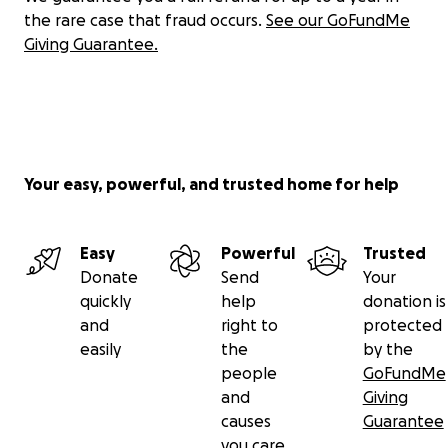
the rare case that fraud occurs.
See our GoFundMe
Giving Guarantee.
Your easy, powerful, and trusted home for help
Easy
Powerful
Trusted
Donate
Send
Your
quickly
help
donation is
and
right to
protected
easily
the
by the
people
GoFundMe
and
Giving
causes
Guarantee
you care