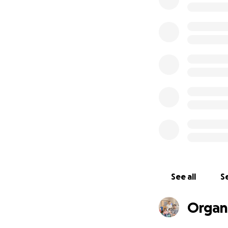
However, the surv
According to the 
for heart transpla
However, it's imp
limited, with an 
Lord for the poten
Looking ahead... 
costs ranging from
hospitalization, s
prevent rejection
cover most of th
advised me that 
But with that all 
See all
Se
Grace Community P
you. Your prayers 
Organ
I want to emphasi