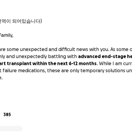
번역이 되어있습니다)
amily,
hare some unexpected and difficult news with you. As some 
nly and unexpectedly battling with
advanced end-stage hea
rt transplant within the next 6-12 months
. While I am cur
 failure medications, these are only temporary solutions un
e.
hs are uncertain and the medical expenses associated wit
wn. As some of you may be already aware, end-stage heart fa
ng only a small percentage of the population. Only about 3
erformed each year in the United States, and there are curr
385
the national waiting list for organ transplants.