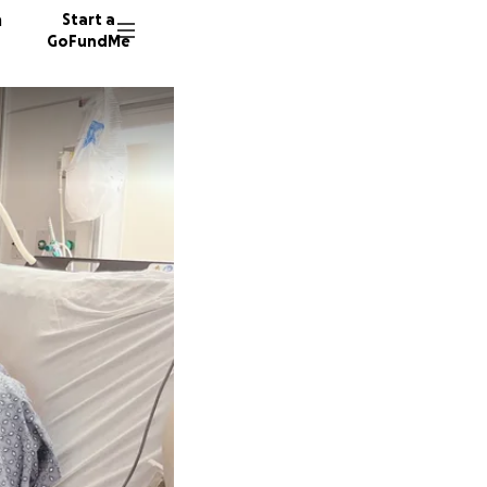
n
Start a
GoFundMe
R
N
385 don