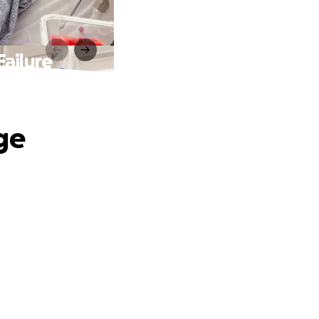
ailure
ge