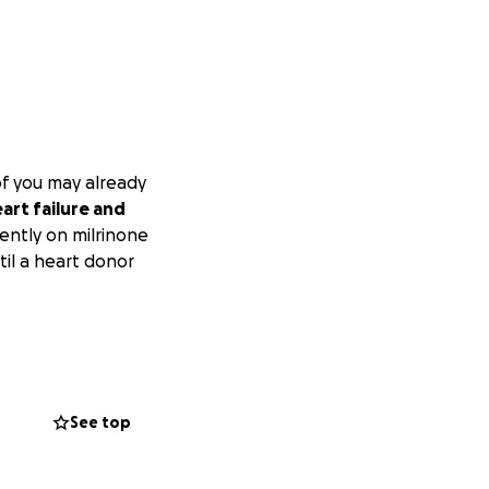
of you may already
rt failure and
rently on milrinone
til a heart donor
h the transplant
ilure is a rare
,500 heart
ently over
See top