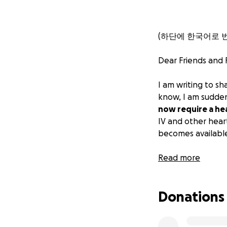
(하단에 한국어로 
Dear Friends and F
I am writing to s
know, I am sudde
now require a hea
IV and other heart
becomes availabl
The next few mont
Read more
surgery are unkno
condition affecti
Donations
transplants are p
100,000 people on 