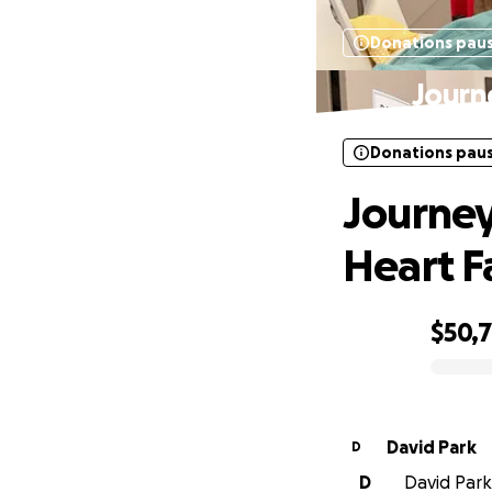
Donations pau
Journ
Donations pau
Journey
Heart F
$50,
0% complete
David Park
D
D
David Park 