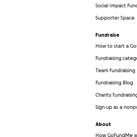
심장 부전팀 말로는
Social Impact Fun
Supporter Space
제 이야기를 읽어주
로가 함께하기를 
Fundraise
저희 가족 (David Par
How to start a 
Fundraising categ
Team fundraising
Fundraising Blog
Charity fundraisin
Sign up as a nonpr
About
How GoFundMe w