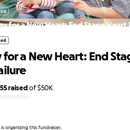
sed
ey for a New Heart: End Stage Heart F
sed
 for a New Heart: End Sta
ailure
755
raised
of
$50K
is organizing this fundraiser.