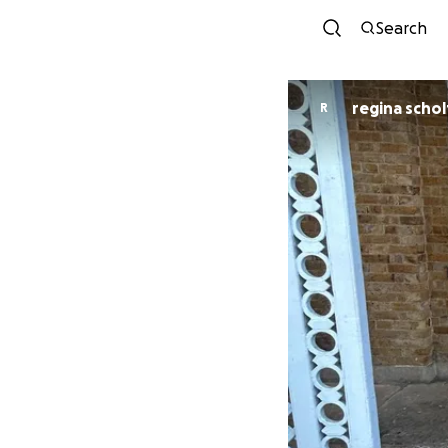
Search
regina schol
R