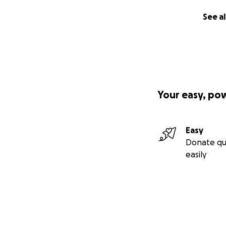
See al
Your easy, po
Easy
Donate qu
easily