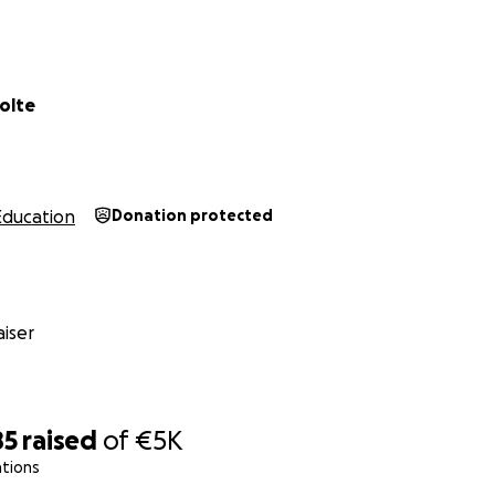
olte
Education
Donation protected
iser
85
raised
of
€5K
ations