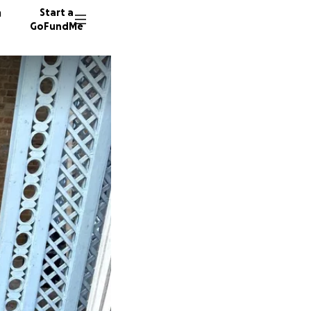
n
Start a
GoFundMe