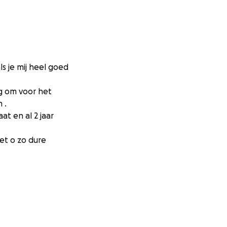
ls je mij heel goed
ag om voor het
 .
t en al 2 jaar
het o zo dure
ft ook een flink
d te kunnen
 wij bij alle
g vanuit