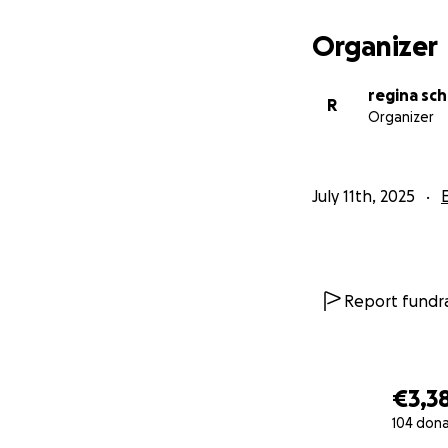
Organizer
regina sch
R
Organizer
July 11th, 2025
Report fundra
€3,3
104 don