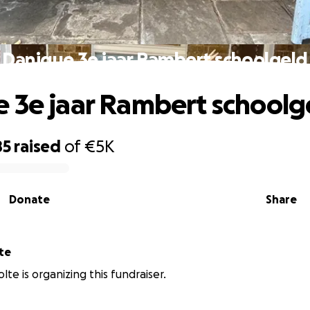
Danique 3e jaar Rambert schoolgeld
 3e jaar Rambert schoolg
85
raised
of
€5K
Donate
Share
te
lte is organizing this fundraiser.