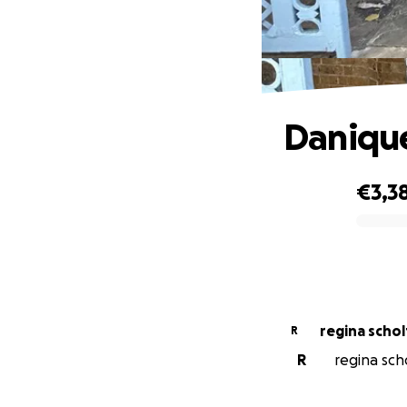
Danique
€3,3
0% complete
regina schol
R
R
regina scho