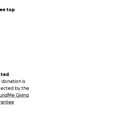
ee top
sted
 donation is
tected by the
undMe Giving
rantee