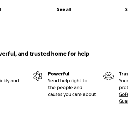
l
See all
S
werful, and trusted home for help
Powerful
Tru
ickly and
Send help right to
Your
the people and
pro
causes you care about
GoF
Gua