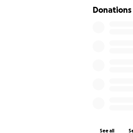
Nederland gekre
Donations
Om mij , regina e
aankomende jaar z
Aan het eind van 
waardeer alle liev
vorm van een klei
Het zou ons voor 
helpen.
Met lieve dansgro
Regina
See all
Se