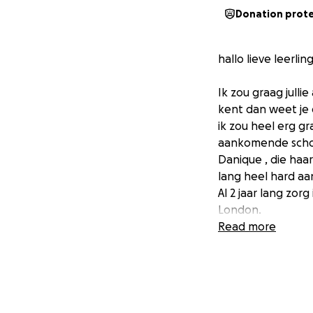
Donation prot
hallo lieve leerli
Ik zou graag julli
kent dan weet je d
ik zou heel erg g
aankomende school
Danique , die haa
lang heel hard aan
Al 2 jaar lang zor
London.
En dat doe ik met
Read more
prijskaartje .
Danique zelf werk
komen en geld te
Wij hebben versch
fondsen uitgeloot