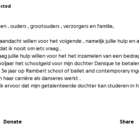
ected
ngen , ouders , grootouders , verzorgers en familie,
e aandacht willen voor het volgende , namelijk jullie hulp en a
at ik nooit om iets vraag .
raag jullie hulp willen voor het het inzamelen van een bedr
jaar het schoolgeld voor mijn dochter Danique te betalen
r 3e jaar op Rambert school of ballet and contemporary ingaa
 haar carrière als danseres werkt .
g ik ervoor dat mijn getalenteerde dochter kan studeren in 
 liefde want ik gun mijn kind het beste , maar het beste hee
t echt elke vakantie in Nederland heel erg veel om zo ron
Donate
Share
 verdienen voor haar levensonderhoud in London .
illende fondsen in Nederland aangeschreven maar helaas zijn
 en hebben dus geen enkele extra financiële ondersteunin