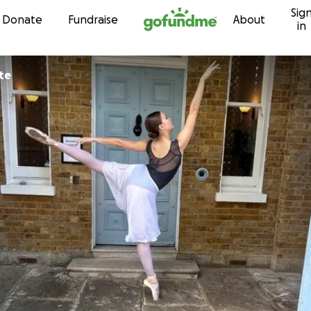
Sig
Skip to content
Donate
Fundraise
About
in
te