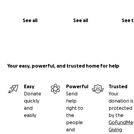
Elettricità= 164 euro
Sottotetto= 639 euro
See all
See all
See 
Mobilio bagni 1345 euro
Tetto= 1667 euro
Il completamento della casa avverrà nel momento in cui
l’associazione avrà raccolto i fondi necessari.
Your easy, powerful, and trusted home for help
Easy
Powerful
Trusted
Donate
Send
Your
quickly
help
donation is
and
right to
protected
easily
the
by the
people
GoFundMe
and
Giving