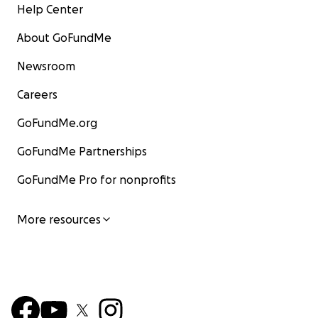
Help Center
About GoFundMe
Newsroom
Careers
GoFundMe.org
GoFundMe Partnerships
GoFundMe Pro for nonprofits
More resources