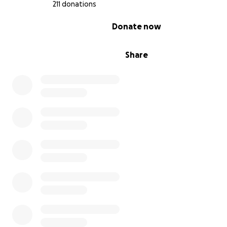
211 donations
del contesto.
0% complete
Donate now
Qui sotto trovi il piano dettagliato delle spese.
Se questo sogno tocca anche solo un po’ il tuo cuore, ti 
Share
essere parte di questa luce.
Con gratitudine sincera,
Greta – Presidentessa di Nuru Home ETS
Piano di costruzione – Centro per bambini vittime di v
di tratta di persona in Tanzania.
Ufficio: 295 euro
Camere: 885 euro
Rete fognaria: 279 euro
Bagno: 223 euro
Scale: 50 euro
Materiali di costruzione (ghiaia, pietrisco, ...) = 1295 euro
Zona giochi = 393 euro