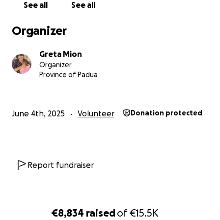
See all
See all
Organizer
Greta Mion
Organizer
Province of Padua
June 4th, 2025
Volunteer
Donation protected
Il sogno è reale.
Report fundraiser
Ora serve completare la struttura: 7235 euro per finire d
costruirla.
Tutto è stato pensato con cura, passo dopo passo. Con
€8,834
raised
of
€15.5K
con la concretezza di chi ha già vissuto lì e ha avuto esp