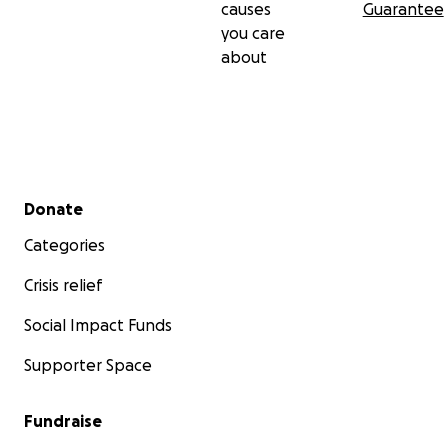
causes
Guarantee
you care
about
Secondary menu
Donate
Categories
Crisis relief
Social Impact Funds
Supporter Space
Fundraise