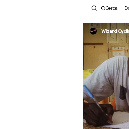
Cerca
D
Wizard Cycl