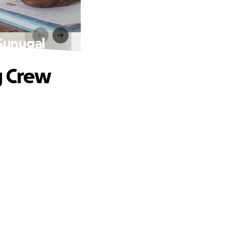
 Sunugal
g Crew