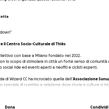
tetta
l down”
e il Centro Socio-Culturale di Thiès
llettivo con base a Milano fondato nel 2022.
on lo scopo di stimolare in città un forte senso di comunità 
 social ride ed eventi aperti a neofiti e ciclisti esperti.
ada di Wizard CC ha incrociato quella dell’
Associazione Sunuga
go speciale di scambio e relazione dove storie e culture si in
è nata una collaborazione e poi un obiettivo comune:
sos
razione internazionale in Senegal
.
Dona
Condividi