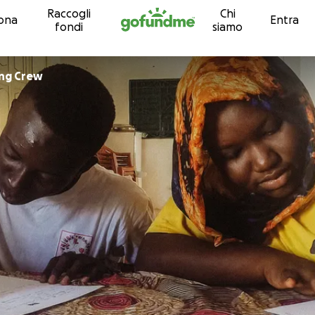
Raccogli
Chi
Vai al contenuto
ona
Entra
fondi
siamo
ing Crew