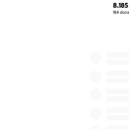
parte dal quartier
8.185
184 dona
Il tuo contributo
0% complete
Una donazione di
Aiutaci a costruire
ENG:
Help us expand th
Wizard CC
is a Mi
sense of community
everyone, newcome
While organising 
with Associazion
and relationship 
international coo