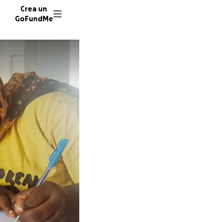
Crea un
GoFundMe