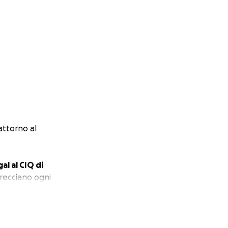
attorno al
l al CIQ di
trecciano ogni
tenere progetti