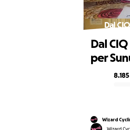
Dal CIQ
Dal CIQ
per Sun
8.185
0% complete
Wizard Cycl
Wizard Cyc