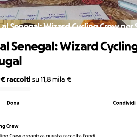
 al Senegal: Wizard Cycling Crew per
 al Senegal: Wizard Cyclin
ugal
 €
raccolti
su
11,8 mila €
Dona
Condividi
ing Crew
ling Crew organizza questa raccolta fondi