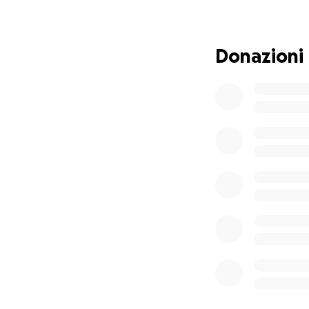
Dal 22 aprile al 2
attraverso un bre
sarà solo un viag
Donazioni
migliorino ogni g
Questa raccolta f
Socio-Culturale i
supportato oltre 4
Vogliamo contribu
aule studio e labo
minori e famiglie i
Le donazioni rac
Centro. Il viaggio
Ogni donazione an
progressivi: