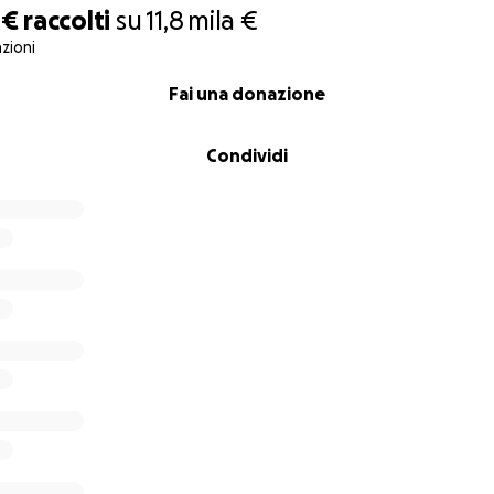
e e arriva lontano, per poi tornare a casa.
 €
raccolti
su
11,8 mila €
zioni
 può fare la differenza!
 20€ può regalare un banco a un bambino.
Fai una donazione
 uno spazio in più per studiare, crescere e immaginare il futu
Condividi
e Socio-Cultural Centre of Thiès
lan-based collective founded in 2022. The group was created
 across the city. To do so, it organises social rides and ev
rs and seasoned cyclists alike.
some of these events, three years ago the collective
began 
e Sunugal
at the CIQ di Corvetto, in Milan: a place of encou
building. From that bond, a shared goal was born:
to suppo
peration projects in Senegal
.