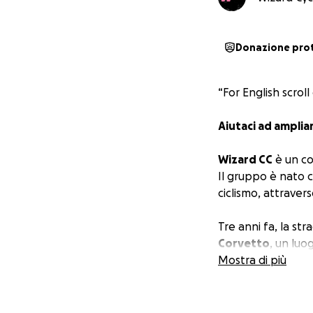
Donazione pro
“For English scrol
Aiutaci ad ampliar
Wizard CC
è un co
Il gruppo è nato c
ciclismo, attraverso
Tre anni fa, la str
Corvetto
, un luo
giorno.
Mostra di più
Da questo legame 
concreti di coope