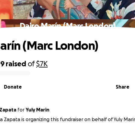
Dairo Marín (Marc London)
arín (Marc London)
49
raised
of
$7K
Donate
Share
 Zapata
for
Yuly Marin
a Zapata is organizing this fundraiser on behalf of Yuly Mari