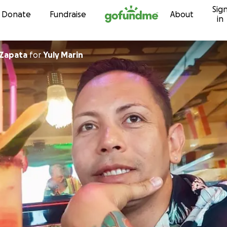
Sig
Skip to content
Donate
Fundraise
About
in
 Zapata
for
Yuly Marin