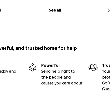
l
See all
S
werful, and trusted home for help
Powerful
Tru
ickly and
Send help right to
Your
the people and
pro
causes you care about
GoF
Gua