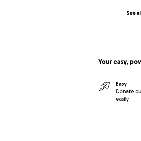
See al
Your easy, po
Easy
Donate qu
easily