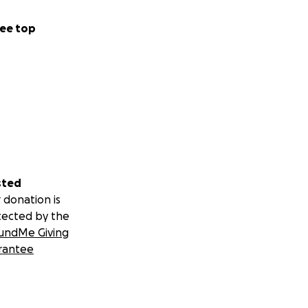
ee top
sted
 donation is
tected by the
undMe Giving
rantee