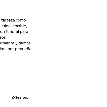
n tristeza como
uerida, amable,
 un funeral para
 son
hermanos y demás
ación, por pequeña
See top