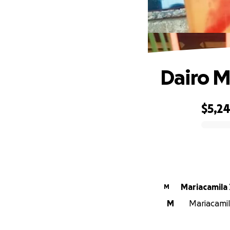
Dairo M
$5,2
0% complete
Mariacamila
M
M
Mariacamil