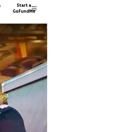
n
Start a
GoFundMe