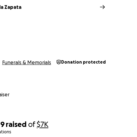
la Zapata
Funerals & Memorials
Donation protected
iser
49
raised
of
$7K
ations