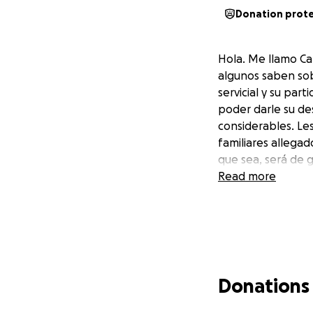
Donation prot
Hola. Me llamo Ca
algunos saben sob
servicial y su pa
poder darle su d
considerables. Le
familiares allega
que sea, será de 
Read more
Donations